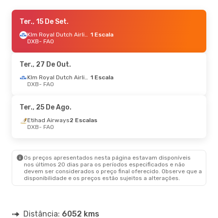
Sex., 9 De Out.
Ter., 15 De Set.
- Seg., 12 De Out.
TAP Portugal
1 Escala
Klm Royal Dutch Airlines
1 Escala
DXB
DXB
- FAO
- FAO
TAP Portugal
1 Escala
FAO
- DXB
Ter., 27 De Out.
Klm Royal Dutch Airlines
1 Escala
DXB
- FAO
Ter., 25 De Ago.
Etihad Airways
2 Escalas
DXB
- FAO
Os preços apresentados nesta página estavam disponíveis
nos últimos 20 dias para os períodos especificados e não
devem ser considerados o preço final oferecido. Observe que a
disponibilidade e os preços estão sujeitos a alterações.
Distância:
6052 kms