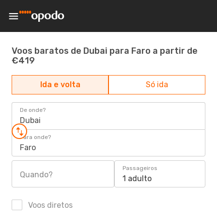
Voos baratos de Dubai para Faro a partir de
€419
Ida e volta
Só ida
De onde?
Dubai
Para onde?
Faro
Passageiros
Quando?
1 adulto
Voos diretos