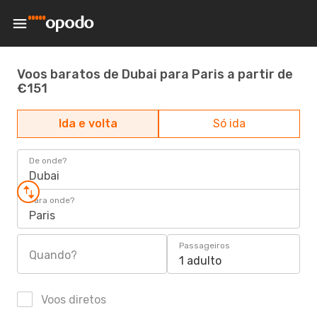
Voos baratos de Dubai para Paris a partir de
€151
Ida e volta
Só ida
De onde?
Dubai
Para onde?
Paris
Passageiros
Quando?
1 adulto
Voos diretos