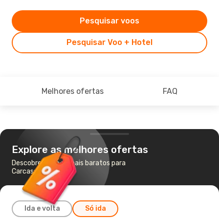
Pesquisar voos
Pesquisar Voo + Hotel
Melhores ofertas
FAQ
Explore as melhores ofertas
Descobre os voos mais baratos para
Carcassonne
Ida e volta
Só ida