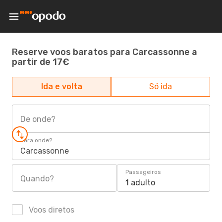
Reserve voos baratos para Carcassonne a
partir de 17€
Ida e volta
Só ida
De onde?
Para onde?
Carcassonne
Passageiros
Quando?
1 adulto
Voos diretos