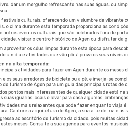
r livre, dar um mergulho refrescante nas suas águas, ou sim
sca.
estivais culturais, oferecendo um vislumbre da vibrante cu
s, o clima durante esta temporada proporciona as condições
e outros eventos culturais que são celebrados fora de por
 cidade, visitar o centro histórico de Agen ou disfrutar da
 aproveitar os céus limpos durante esta época para descobr
de um dia e atividades que vão pôr à prova os seus níveis d
gen na alta temporada:
ncipais atividades para fazer em Agen durante os meses d
 e os seus arredores de bicicleta ou a pé, e imerja-se com
 de turismo de Agen para um guia das principais rotas de c
os pontos mais interessantes de qualquer cidade está na s
 suas iguarias locais e levar para casa algumas lembrança
ividades mais relaxantes que pode fazer enquanto viaja é 
a. Capture a arquitetura de Agen, a sua arte de rua e as s
gresse ao escritório de turismo da cidade, pois muitas cid
nte estes meses. Consulte a sua agenda para eventos musicai