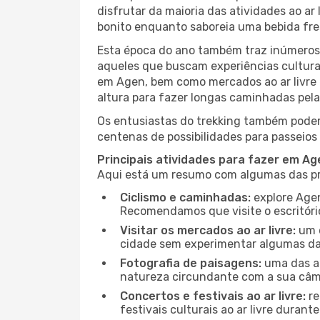
disfrutar da maioria das atividades ao a
bonito enquanto saboreia uma bebida fre
Esta época do ano também traz inúmeros f
aqueles que buscam experiências culturai
em Agen, bem como mercados ao ar livre 
altura para fazer longas caminhadas pela
Os entusiastas do trekking também podem
centenas de possibilidades para passeios 
Principais atividades para fazer em A
Aqui está um resumo com algumas das pri
Ciclismo e caminhadas:
explore Agen
Recomendamos que visite o escritório
Visitar os mercados ao ar livre:
um d
cidade sem experimentar algumas das
Fotografia de paisagens:
uma das at
natureza circundante com a sua câmar
Concertos e festivais ao ar livre:
re
festivais culturais ao ar livre dura