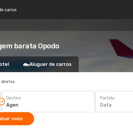
de carros
agem barata Opodo
otel
Aluguer de carros
 diretos
Destino
Partida
Data
isar voos