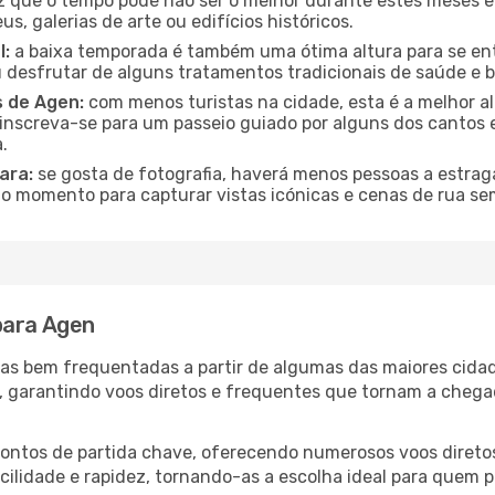
 que o tempo pode não ser o melhor durante estes meses em
s, galerias de arte ou edifícios históricos.
l:
a baixa temporada é também uma ótima altura para se ent
desfrutar de alguns tratamentos tradicionais de saúde e b
s de Agen:
com menos turistas na cidade, esta é a melhor al
u inscreva-se para um passeio guiado por alguns dos canto
.
ara:
se gosta de fotografia, haverá menos pessoas a estraga
o momento para capturar vistas icónicas e cenas de rua se
para Agen
otas bem frequentadas a partir de algumas das maiores cida
s, garantindo voos diretos e frequentes que tornam a che
 pontos de partida chave, oferecendo numerosos voos direto
acilidade e rapidez, tornando-as a escolha ideal para quem p