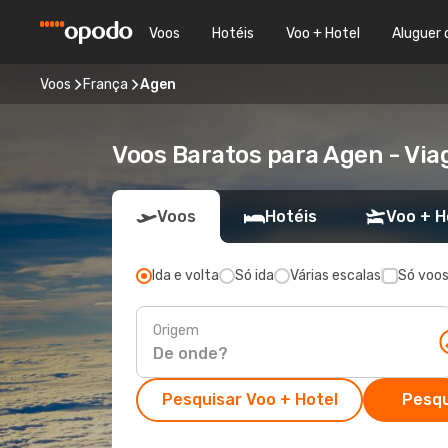
Voos
Hotéis
Voo + Hotel
Aluguer 
Voos
França
Agen
Voos Baratos para Agen - Vi
Voos
Hotéis
Voo + H
Ida e volta
Só ida
Várias escalas
Só voos
Origem
Pesquisar Voo + Hotel
Pesqu