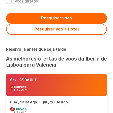
Voos diretos
Pesquisar voos
Pesquisar Voo + Hotel
Reserva já antes que seja tarde
As melhores ofertas de voos da Iberia de
Lisboa para Valência
Sex., 23 De Out.
IB
Direto
LIS
- VLC
Qua., 19 De Ago.
- Qui., 20 De Ago.
IB
Direto
LIS
- VLC