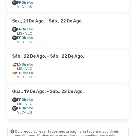
FR
Direto
VLC
- LIS
Sex., 21 De Ago.
- Sáb., 22 De Ago.
FR
Direto
LIS
- VLC
FR
Direto
VLC
- LIS
Sáb., 22 De Ago.
- Sáb., 22 De Ago.
LX
Direto
LIS
- VLC
TP
Direto
VLC
- LIS
Qua., 19 De Ago.
- Sáb., 22 De Ago.
FR
Direto
LIS
- VLC
FR
Direto
VLC
- LIS
Os preços apresentados nesta página estavam disponíveis
nos últimos 20 dias para os períodos especificados e não