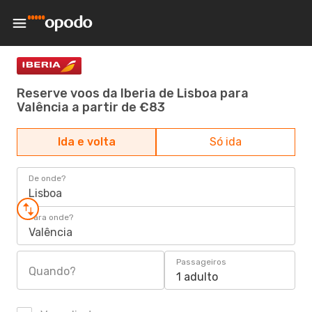
Reserve voos da Iberia de Lisboa para
Valência a partir de €83
Ida e volta
Só ida
De onde?
Lisboa
Para onde?
Valência
Passageiros
Quando?
1 adulto