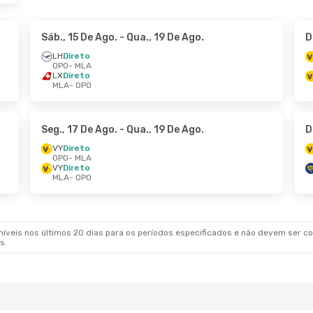
Sáb., 15 De Ago.
- Qua., 19 De Ago.
D
LH
Direto
OPO
- MLA
LX
Direto
MLA
- OPO
Seg., 17 De Ago.
- Qua., 19 De Ago.
D
VY
Direto
OPO
- MLA
VY
Direto
MLA
- OPO
veis nos últimos 20 dias para os períodos especificados e não devem ser con
s.