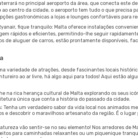
terrará no principal aeroporto da área, que conecta este de
o ao centro da cidade, o aeroporto tem tudo o que precisa p
ções gastronómicas a lojas e lounges confortáveis para rec
anair, fique tranquilo: Malta oferece instalações conveni
gem rápidos e eficientes, permitindo-lhe seguir rapidament
ços de aluguer de carros, estão prontamente disponíveis, fa
ta
ma variedade de atrações, desde fascinantes locais históri
tureiro ao ar livre, há algo aqui para todos! Aqui estão al
e na rica herança cultural de Malta explorando os seus icón
itetura única que conta a história do passado da cidade.
:
Tenha um verdadeiro sabor da vida local nos animados mer
s e descobrir o maravilhoso artesanato da região. É o luga
tureza vão sentir-se no seu elemento! Nos arredores de M
rfeitos para caminhadas relaxantes ou um piquenique tranqui