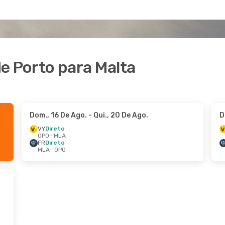
e Porto para Malta
Dom., 16 De Ago.
- Qui., 20 De Ago.
D
VY
Direto
OPO
- MLA
FR
Direto
MLA
- OPO