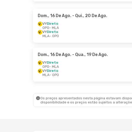
Dom., 16 De Ago.
- Qui., 20 De Ago.
VY
Direto
OPO
- MLA
VY
Direto
MLA
- OPO
Dom., 16 De Ago.
- Qua., 19 De Ago.
VY
Direto
OPO
- MLA
VY
Direto
MLA
- OPO
Os preços apresentados nesta página estavam disponí
disponibilidade e os preços estão sujeitos a alteraçõe