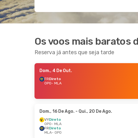
Os voos mais baratos d
Reserva já antes que seja tarde
Dom., 4 De Out.
FR
Direto
OPO
- MLA
Dom., 16 De Ago.
- Qui., 20 De Ago.
VY
Direto
OPO
- MLA
FR
Direto
MLA
- OPO