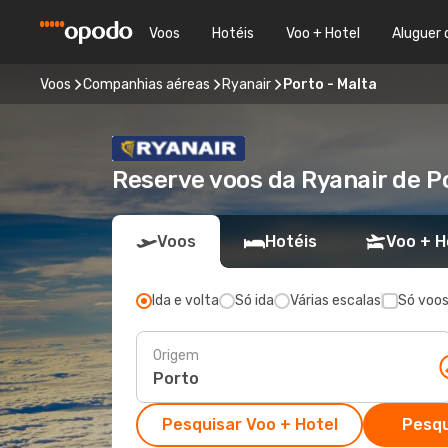
Voos
Hotéis
Voo + Hotel
Aluguer 
Voos
Companhias aéreas
Ryanair
Porto - Malta
Reserve voos da Ryanair de Po
Voos
Hotéis
Voo + H
Ida e volta
Só ida
Várias escalas
Só voos
Origem
Pesquisar Voo + Hotel
Pesqu