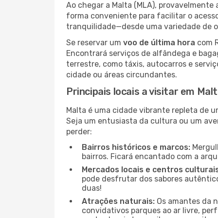
Ao chegar a Malta (MLA), provavelmente a
forma conveniente para facilitar o acess
tranquilidade—desde uma variedade de op
Se reservar um
voo de última hora
com Ry
Encontrará serviços de alfândega e baga
terrestre, como táxis, autocarros e servi
cidade ou áreas circundantes.
Principais locais a visitar em Mal
Malta é uma cidade vibrante repleta de u
Seja um entusiasta da cultura ou um aven
perder:
Bairros históricos e marcos:
Mergulh
bairros. Ficará encantado com a arqu
Mercados locais e centros culturais
pode desfrutar dos sabores autêntico
duas!
Atrações naturais:
Os amantes da na
convidativos parques ao ar livre, pe