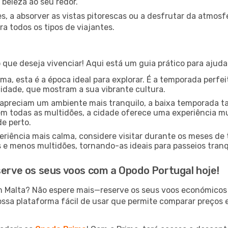
 beleza ao seu redor.
s, a absorver as vistas pitorescas ou a desfrutar da atmos
a todos os tipos de viajantes.
que deseja vivenciar! Aqui está um guia prático para ajuda
a, esta é a época ideal para explorar. É a temporada perfeit
cidade, que mostram a sua vibrante cultura.
apreciam um ambiente mais tranquilo, a baixa temporada 
m todas as multidões, a cidade oferece uma experiência mui
de perto.
riência mais calma, considere visitar durante os meses de
 menos multidões, tornando-as ideais para passeios tranqu
serve os seus voos com a Opodo Portugal hoje!
m Malta? Não espere mais—reserve os seus voos económicos
ossa plataforma fácil de usar que permite comparar preços e