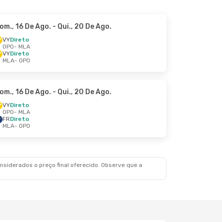
om., 16 De Ago.
- Qui., 20 De Ago.
VY
Direto
OPO
- MLA
VY
Direto
MLA
- OPO
om., 16 De Ago.
- Qui., 20 De Ago.
VY
Direto
OPO
- MLA
FR
Direto
MLA
- OPO
siderados o preço final oferecido. Observe que a