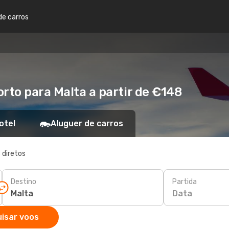
de carros
rto para Malta a partir de €148
otel
Aluguer de carros
 diretos
Destino
Partida
Data
isar voos