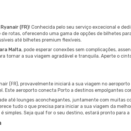
m
Ryanair (FR)
! Conhecida pelo seu serviço excecional e de
de de rotas, oferecendo uma gama de opções de bilhetes par
íveis até bilhetes premium flexíveis.
ara Malta
, pode esperar conexões sem complicações, assent
ara tornar a sua viagem agradável e tranquila. Aperte o cint
nair (FR), provavelmente iniciará a sua viagem no aeroporto
el. Este aeroporto conecta Porto a destinos empolgantes co
lidade até lounges aconchegantes, juntamente com muitas 
ferece tudo o que precisa para iniciar a sua viagem da melh
á é simples. Seja qual for o seu destino, estará pronto para
a