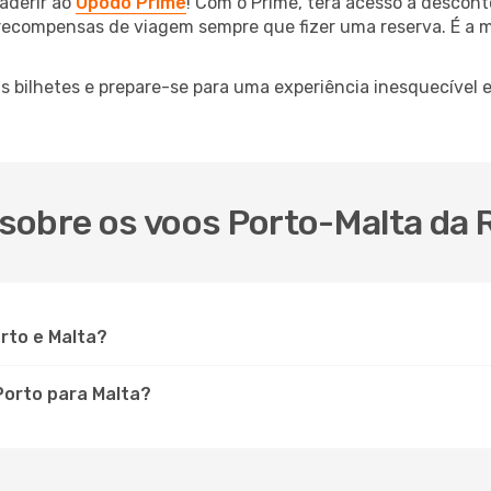
aderir ao
Opodo Prime
! Com o Prime, terá acesso a descont
 recompensas de viagem sempre que fizer uma reserva. É a m
us bilhetes e prepare-se para uma experiência inesquecível
sobre os voos Porto-Malta da 
rto e Malta?
Porto para Malta?