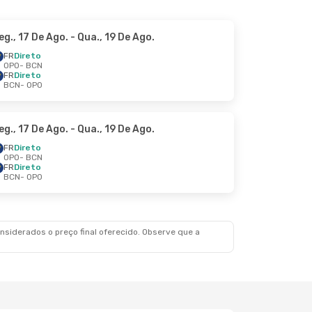
eg., 17 De Ago.
- Qua., 19 De Ago.
FR
Direto
OPO
- BCN
FR
Direto
BCN
- OPO
eg., 17 De Ago.
- Qua., 19 De Ago.
FR
Direto
OPO
- BCN
FR
Direto
BCN
- OPO
siderados o preço final oferecido. Observe que a