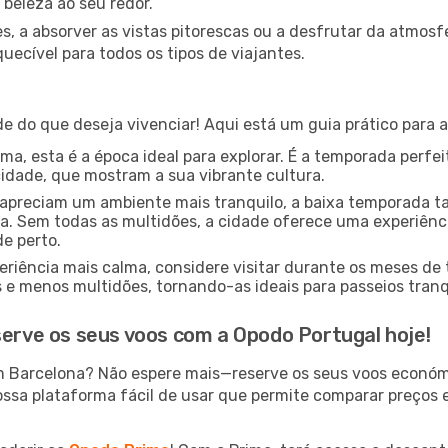
 beleza ao seu redor.
s, a absorver as vistas pitorescas ou a desfrutar da atmos
ecível para todos os tipos de viajantes.
a
 do que deseja vivenciar! Aqui está um guia prático para a
a, esta é a época ideal para explorar. É a temporada perfeit
cidade, que mostram a sua vibrante cultura.
apreciam um ambiente mais tranquilo, a baixa temporada 
. Sem todas as multidões, a cidade oferece uma experiênci
de perto.
riência mais calma, considere visitar durante os meses de
 menos multidões, tornando-as ideais para passeios tranqu
serve os seus voos com a Opodo Portugal hoje!
m Barcelona? Não espere mais—reserve os seus voos económ
ossa plataforma fácil de usar que permite comparar preços e