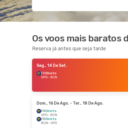
Os voos mais baratos 
Reserva já antes que seja tarde
Seg., 14 De Set.
FR
Direto
OPO
- BCN
Dom., 16 De Ago.
- Ter., 18 De Ago.
FR
Direto
OPO
- BCN
FR
Direto
BCN
- OPO