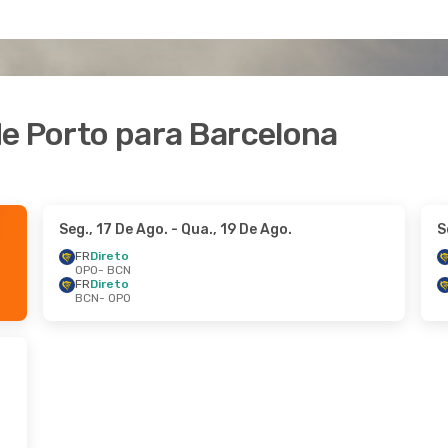
de Porto para Barcelona
Seg., 17 De Ago.
- Qua., 19 De Ago.
S
FR
Direto
OPO
- BCN
FR
Direto
BCN
- OPO