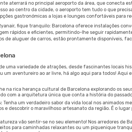
te aterrará no principal aeroporto da área, que conecta est
esso ao centro da cidade, o aeroporto tem tudo o que precis
ções gastronómicas a lojas e lounges confortáveis para rec
yanair, fique tranquilo: Barcelona oferece instalações con
gem rápidos e eficientes, permitindo-lhe seguir rapidament
ços de aluguer de carros, estão prontamente disponíveis, fa
celona
de uma variedade de atrações, desde fascinantes locais hi
u um aventureiro ao ar livre, há algo aqui para todos! Aqui
e na rica herança cultural de Barcelona explorando os seus 
do com a arquitetura única que conta a história do passado
:
Tenha um verdadeiro sabor da vida local nos animados mer
s e descobrir o maravilhoso artesanato da região. É o luga
tureza vão sentir-se no seu elemento! Nos arredores de B
rfeitos para caminhadas relaxantes ou um piquenique tranqui