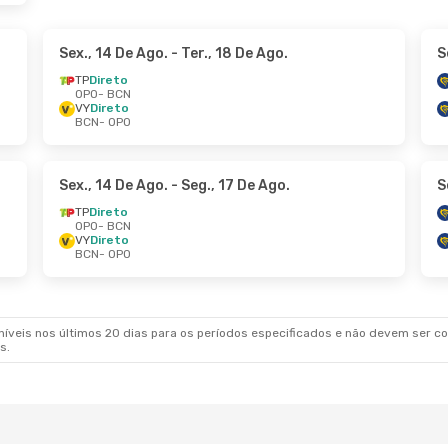
Sex., 14 De Ago.
- Ter., 18 De Ago.
S
TP
Direto
OPO
- BCN
VY
Direto
BCN
- OPO
Sex., 14 De Ago.
- Seg., 17 De Ago.
S
TP
Direto
OPO
- BCN
VY
Direto
BCN
- OPO
veis nos últimos 20 dias para os períodos especificados e não devem ser con
s.