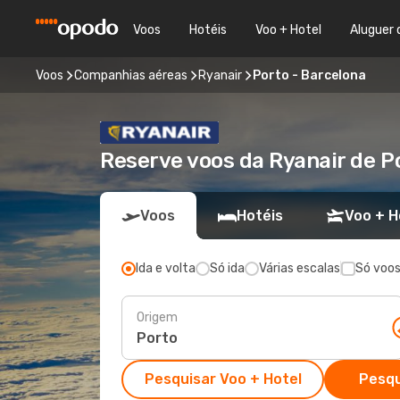
Voos
Hotéis
Voo + Hotel
Aluguer 
Voos
Companhias aéreas
Ryanair
Porto - Barcelona
Reserve voos da Ryanair de P
Voos
Hotéis
Voo + H
Ida e volta
Só ida
Várias escalas
Só voos
Origem
Pesquisar Voo + Hotel
Pesqu