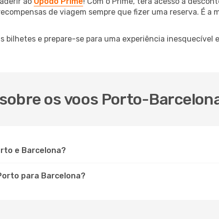
aderir ao
Opodo Prime
! Com o Prime, terá acesso a descont
 recompensas de viagem sempre que fizer uma reserva. É a m
us bilhetes e prepare-se para uma experiência inesquecível
sobre os voos Porto-Barcelona
orto e Barcelona?
Porto para Barcelona?