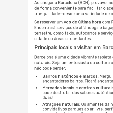
Ao chegar a Barcelona (BCN), provavelmen
de forma conveniente para facilitar o ac
tranquilidade—desde uma variedade de op
Se reservar um
voo de última hora
com R
Encontrará serviços de alfândega e baga
terrestre, como táxis, autocarros e servi
cidade ou áreas circundantes.
Principais locais a visitar em Bar
Barcelona é uma cidade vibrante repleta 
naturais. Seja um entusiasta da cultura o
não pode perder:
Bairros históricos e marcos:
Mergulh
encantadores bairros. Ficará encanta
Mercados locais e centros culturais
pode desfrutar dos sabores autêntico
duas!
Atrações naturais:
Os amantes da na
convidativos parques ao ar livre, pe