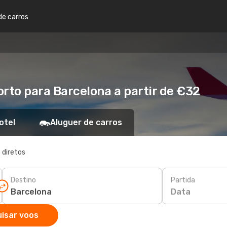
de carros
orto para Barcelona a partir de €32
otel
Aluguer de carros
 diretos
Destino
Partida
Data
isar voos