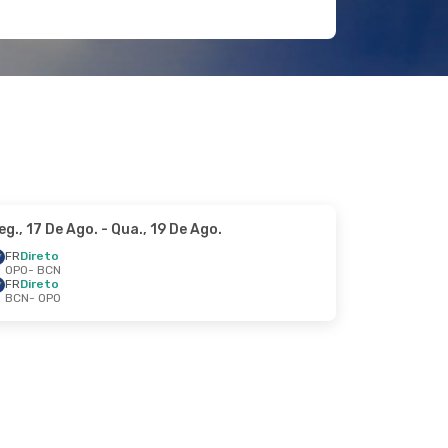
eg., 17 De Ago.
- Qua., 19 De Ago.
FR
Direto
OPO
- BCN
FR
Direto
BCN
- OPO