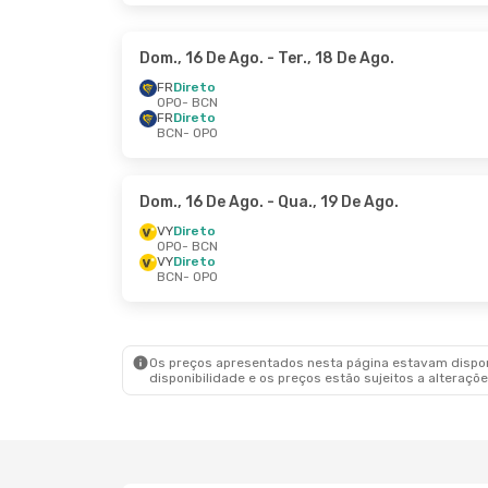
Dom., 16 De Ago.
- Ter., 18 De Ago.
FR
Direto
OPO
- BCN
FR
Direto
BCN
- OPO
Dom., 16 De Ago.
- Qua., 19 De Ago.
VY
Direto
OPO
- BCN
VY
Direto
BCN
- OPO
Os preços apresentados nesta página estavam disponí
disponibilidade e os preços estão sujeitos a alteraçõe