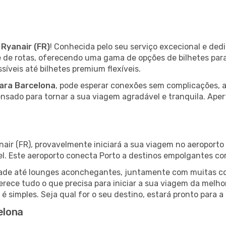
m
Ryanair (FR)
! Conhecida pelo seu serviço excecional e de
de de rotas, oferecendo uma gama de opções de bilhetes par
íveis até bilhetes premium flexíveis.
ara Barcelona
, pode esperar conexões sem complicações, 
pensado para tornar a sua viagem agradável e tranquila. Aper
nair (FR), provavelmente iniciará a sua viagem no aeroporto
el. Este aeroporto conecta Porto a destinos empolgantes c
lidade até lounges aconchegantes, juntamente com muitas 
ferece tudo o que precisa para iniciar a sua viagem da melh
á é simples. Seja qual for o seu destino, estará pronto para
elona