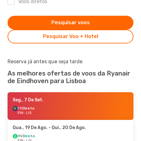
Voos diretos
Pesquisar voos
Pesquisar Voo + Hotel
Reserva já antes que seja tarde
As melhores ofertas de voos da Ryanair
de Eindhoven para Lisboa
Seg., 7 De Set.
FR
Direto
EIN
- LIS
Qua., 19 De Ago.
- Qui., 20 De Ago.
HV
Direto
EIN
- LIS