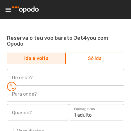
Reserva o teu voo barato Jet4you com
Opodo
Ida e volta
Só ida
De onde?
Para onde?
Passageiros
Quando?
1 adulto