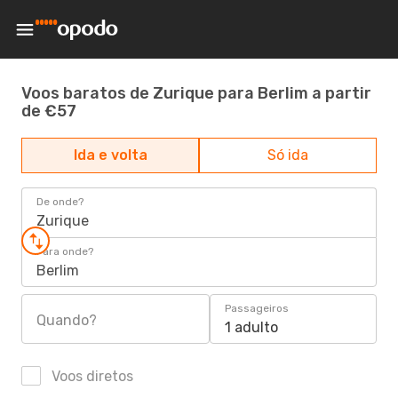
Voos baratos de Zurique para Berlim a partir
de €57
Ida e volta
Só ida
De onde?
Zurique
Para onde?
Berlim
Passageiros
Quando?
1 adulto
Voos diretos