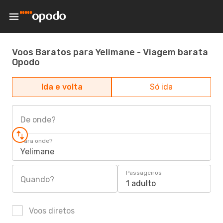
Voos Baratos para Yelimane - Viagem barata
Opodo
Ida e volta
Só ida
De onde?
Para onde?
Yelimane
Passageiros
Quando?
1 adulto
Voos diretos