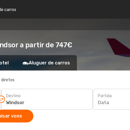
de carros
ndsor a partir de 747€
otel
Aluguer de carros
 diretos
Destino
Partida
Data
isar voos