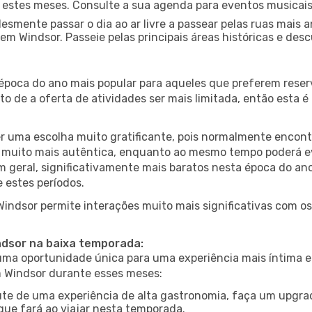
nte estes meses. Consulte a sua agenda para eventos musicai
esmente passar o dia ao ar livre a passear pelas ruas mais 
m Windsor. Passeie pelas principais áreas históricas e desc
 época do ano mais popular para aqueles que preferem reser
to de a oferta de atividades ser mais limitada, então esta 
er uma escolha muito gratificante, pois normalmente encon
muito mais autêntica, enquanto ao mesmo tempo poderá evit
em geral, significativamente mais baratos nesta época do an
 estes períodos.
 Windsor permite interações muito mais significativas com o
indsor na baixa temporada:
a oportunidade única para uma experiência mais íntima e 
m Windsor durante esses meses:
te de uma experiência de alta gastronomia, faça um upgra
que fará ao viajar nesta temporada.