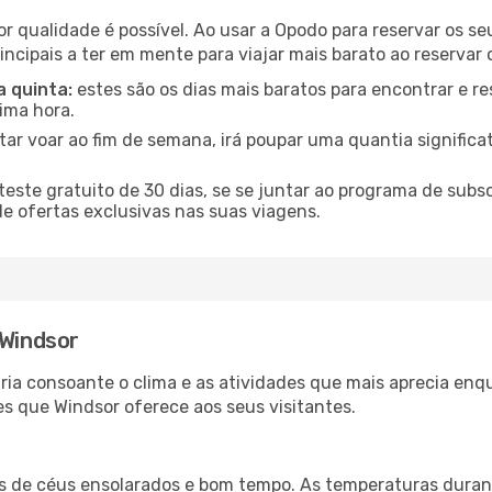
or qualidade é possível. Ao usar a Opodo para reservar os s
incipais a ter em mente para viajar mais barato ao reservar 
a quinta:
estes são os dias mais baratos para encontrar e re
tima hora.
tar voar ao fim de semana, irá poupar uma quantia significa
ste gratuito de 30 dias, se se juntar ao programa de subs
de ofertas exclusivas nas suas viagens.
 Windsor
aria consoante o clima e as atividades que mais aprecia enq
s que Windsor oferece aos seus visitantes.
es de céus ensolarados e bom tempo. As temperaturas duran