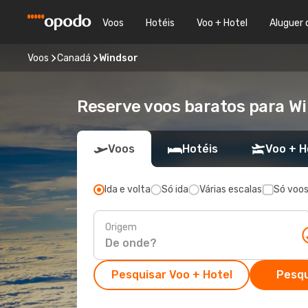
Voos
Hotéis
Voo + Hotel
Aluguer 
Voos
Canadá
Windsor
Reserve voos baratos para Wi
Voos
Hotéis
Voo + H
Ida e volta
Só ida
Várias escalas
Só voos
Origem
Pesquisar Voo + Hotel
Pesqu