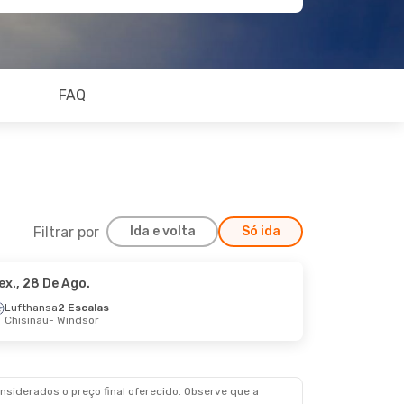
FAQ
Filtrar por
Ida e volta
Só ida
ex., 28 De Ago.
Lufthansa
2 Escalas
Chisinau
- Windsor
siderados o preço final oferecido. Observe que a