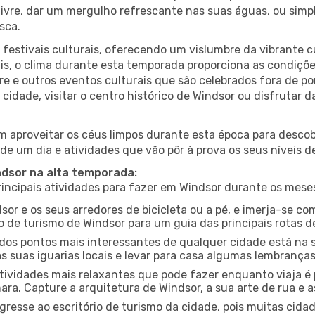
r livre, dar um mergulho refrescante nas suas águas, ou sim
sca.
estivais culturais, oferecendo um vislumbre da vibrante cu
s, o clima durante esta temporada proporciona as condições
re e outros eventos culturais que são celebrados fora de 
 cidade, visitar o centro histórico de Windsor ou disfruta
 aproveitar os céus limpos durante esta época para descobr
de um dia e atividades que vão pôr à prova os seus níveis d
ndsor na alta temporada:
ncipais atividades para fazer em Windsor durante os mese
sor e os seus arredores de bicicleta ou a pé, e imerja-se c
 de turismo de Windsor para um guia das principais rotas de
os pontos mais interessantes de qualquer cidade está na s
 suas iguarias locais e levar para casa algumas lembrança
ividades mais relaxantes que pode fazer enquanto viaja é 
a. Capture a arquitetura de Windsor, a sua arte de rua e a
gresse ao escritório de turismo da cidade, pois muitas cid