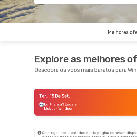
Melhores ofe
Explore as melhores o
Descobre os voos mais baratos para Win
Ter., 15 De Set.
Sáb., 5 De Set.
- Sex., 11 De Set.
Lufthansa
1 Escala
Lisboa
- Windsor
Air Canada
1 Escala
Lisboa
- Windsor
Air Canada
1 Escala
Windsor
- Lisboa
Os preços apresentados nesta página estavam disponí