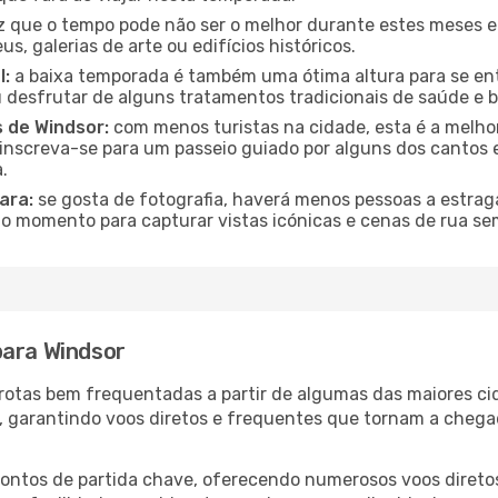
 que o tempo pode não ser o melhor durante estes meses em
s, galerias de arte ou edifícios históricos.
l:
a baixa temporada é também uma ótima altura para se ent
desfrutar de alguns tratamentos tradicionais de saúde e b
s de Windsor:
com menos turistas na cidade, esta é a melhor
u inscreva-se para um passeio guiado por alguns dos canto
.
ara:
se gosta de fotografia, haverá menos pessoas a estraga
o momento para capturar vistas icónicas e cenas de rua se
para Windsor
s rotas bem frequentadas a partir de algumas das maiores c
s, garantindo voos diretos e frequentes que tornam a cheg
 pontos de partida chave, oferecendo numerosos voos direto