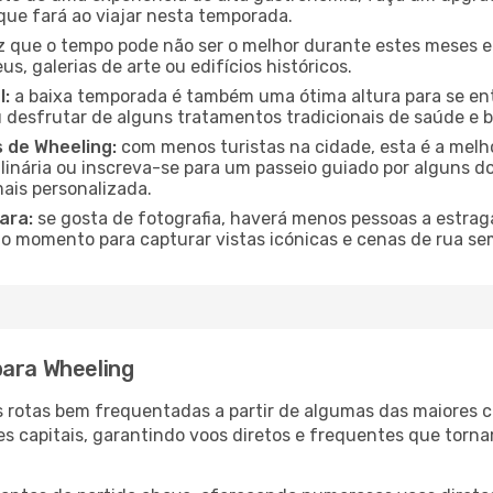
que fará ao viajar nesta temporada.
 que o tempo pode não ser o melhor durante estes meses em
s, galerias de arte ou edifícios históricos.
l:
a baixa temporada é também uma ótima altura para se ent
desfrutar de alguns tratamentos tradicionais de saúde e b
s de Wheeling:
com menos turistas na cidade, esta é a melho
ulinária ou inscreva-se para um passeio guiado por alguns 
ais personalizada.
ara:
se gosta de fotografia, haverá menos pessoas a estraga
o momento para capturar vistas icónicas e cenas de rua se
para Wheeling
as rotas bem frequentadas a partir de algumas das maiores 
es capitais, garantindo voos diretos e frequentes que torn