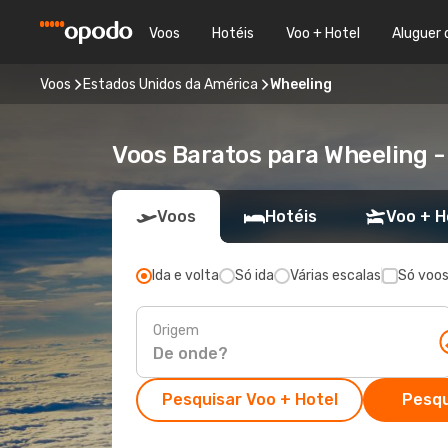
Voos
Hotéis
Voo + Hotel
Aluguer 
Voos
Estados Unidos da América
Wheeling
Voos Baratos para Wheeling 
Voos
Hotéis
Voo + H
Ida e volta
Só ida
Várias escalas
Só voos
Origem
Pesquisar Voo + Hotel
Pesqu