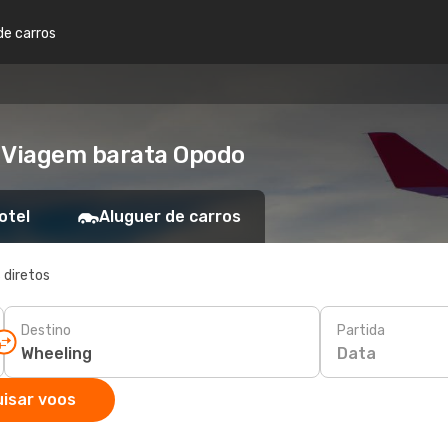
de carros
- Viagem barata Opodo
otel
Aluguer de carros
 diretos
Destino
Partida
Data
isar voos