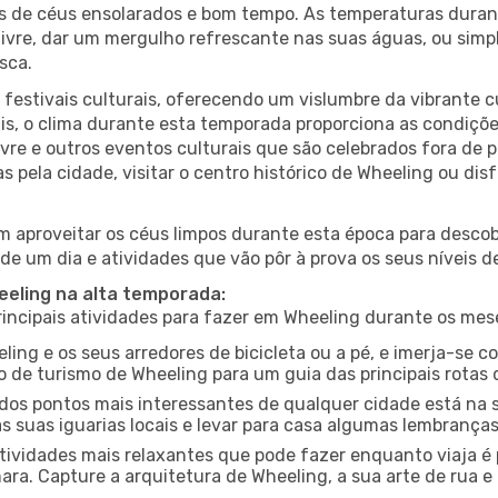
es de céus ensolarados e bom tempo. As temperaturas duran
r livre, dar um mergulho refrescante nas suas águas, ou sim
sca.
estivais culturais, oferecendo um vislumbre da vibrante cu
s, o clima durante esta temporada proporciona as condições
vre e outros eventos culturais que são celebrados fora de
s pela cidade, visitar o centro histórico de Wheeling ou d
 aproveitar os céus limpos durante esta época para descobr
de um dia e atividades que vão pôr à prova os seus níveis d
eeling na alta temporada:
ncipais atividades para fazer em Wheeling durante os mes
ling e os seus arredores de bicicleta ou a pé, e imerja-se 
 de turismo de Wheeling para um guia das principais rotas 
os pontos mais interessantes de qualquer cidade está na s
 suas iguarias locais e levar para casa algumas lembrança
ividades mais relaxantes que pode fazer enquanto viaja é 
a. Capture a arquitetura de Wheeling, a sua arte de rua e 