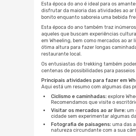
Esta época do ano é ideal para os amant
disfrutar da maioria das atividades ao a
bonito enquanto saboreia uma bebida fre
Esta época do ano também traz inúmeros f
aqueles que buscam experiências culturai
em Wheeling, bem como mercados ao ar li
ótima altura para fazer longas caminhada
restaurante local.
Os entusiastas do trekking também podem
centenas de possibilidades para passeios 
Principais atividades para fazer em Wh
Aqui está um resumo com algumas das pri
Ciclismo e caminhadas:
explore Whee
Recomendamos que visite o escritório
Visitar os mercados ao ar livre:
um d
cidade sem experimentar algumas das
Fotografia de paisagens:
uma das at
natureza circundante com a sua câmar