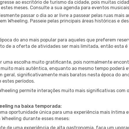
gresse ao escritório de turismo da cidade, pois muitas cid
nte estes meses. Consulte a sua agenda para eventos musicai
esmente passar o dia ao ar livre a passear pelas ruas mais 
m Wheeling. Passeie pelas principais áreas históricas e des
 época do ano mais popular para aqueles que preferem reser
to de a oferta de atividades ser mais limitada, então esta 
er uma escolha muito gratificante, pois normalmente encon
muito mais autêntica, enquanto ao mesmo tempo poderá evit
em geral, significativamente mais baratos nesta época do an
 estes períodos.
 Wheeling permite interações muito mais significativas com 
heeling na baixa temporada:
a oportunidade única para uma experiência mais íntima e 
em Wheeling durante esses meses:
te de uma experiência de alta gastronomia, faça um upgra