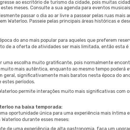
gresse ao escritório de turismo da cidade, pois muitas cid
nte estes meses. Consulte a sua agenda para eventos musicai
esmente passar o dia ao ar livre a passear pelas ruas mais 
m Waterloo. Passeie pelas principais áreas históricas e des
 época do ano mais popular para aqueles que preferem reser
to de a oferta de atividades ser mais limitada, então esta 
er uma escolha muito gratificante, pois normalmente encon
muito mais autêntica, enquanto ao mesmo tempo poderá evit
em geral, significativamente mais baratos nesta época do an
 estes períodos.
 Waterloo permite interações muito mais significativas com 
aterloo na baixa temporada:
a oportunidade única para uma experiência mais íntima e 
m Waterloo durante esses meses:
te de uma experiência de alta gastronomia, faça um upgra