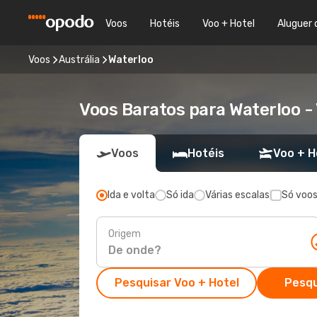
Voos
Hotéis
Voo + Hotel
Aluguer 
Voos
Austrália
Waterloo
Voos Baratos para Waterloo 
Voos
Hotéis
Voo + H
Ida e volta
Só ida
Várias escalas
Só voos
Origem
Pesquisar Voo + Hotel
Pesqu