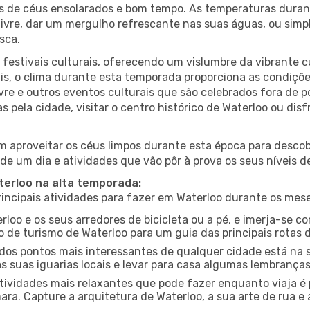
es de céus ensolarados e bom tempo. As temperaturas duran
r livre, dar um mergulho refrescante nas suas águas, ou sim
sca.
estivais culturais, oferecendo um vislumbre da vibrante cu
s, o clima durante esta temporada proporciona as condições
vre e outros eventos culturais que são celebrados fora de
s pela cidade, visitar o centro histórico de Waterloo ou di
 aproveitar os céus limpos durante esta época para descobr
de um dia e atividades que vão pôr à prova os seus níveis d
terloo na alta temporada:
ncipais atividades para fazer em Waterloo durante os mese
rloo e os seus arredores de bicicleta ou a pé, e imerja-se 
 de turismo de Waterloo para um guia das principais rotas d
os pontos mais interessantes de qualquer cidade está na s
 suas iguarias locais e levar para casa algumas lembrança
ividades mais relaxantes que pode fazer enquanto viaja é 
a. Capture a arquitetura de Waterloo, a sua arte de rua e 