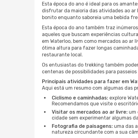
Esta época do ano é ideal para os amant
disfrutar da maioria das atividades ao a
bonito enquanto saboreia uma bebida fre
Esta época do ano também traz inúmeros f
aqueles que buscam experiências culturai
em Waterloo, bem como mercados ao ar li
ótima altura para fazer longas caminhada
restaurante local.
Os entusiastas do trekking também podem
centenas de possibilidades para passeios 
Principais atividades para fazer em Wa
Aqui está um resumo com algumas das pri
Ciclismo e caminhadas:
explore Wate
Recomendamos que visite o escritório
Visitar os mercados ao ar livre:
um d
cidade sem experimentar algumas das
Fotografia de paisagens:
uma das at
natureza circundante com a sua câmar