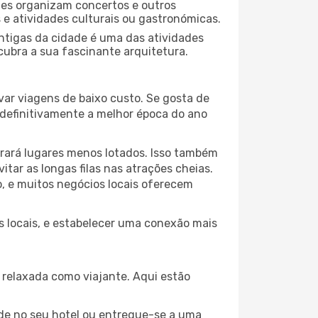
ades organizam concertos e outros
s e atividades culturais ou gastronómicas.
antigas da cidade é uma das atividades
cubra a sua fascinante arquitetura.
var viagens de baixo custo. Se gosta de
é definitivamente a melhor época do ano
trará lugares menos lotados. Isso também
ar as longas filas nas atrações cheias.
o, e muitos negócios locais oferecem
os locais, e estabelecer uma conexão mais
relaxada como viajante. Aqui estão
de no seu hotel ou entregue-se a uma