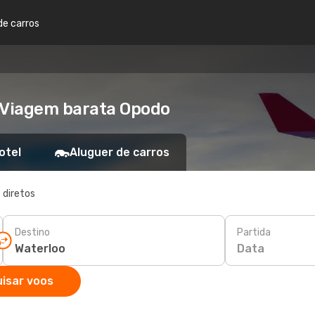
de carros
- Viagem barata Opodo
otel
Aluguer de carros
 diretos
Destino
Partida
Data
isar voos