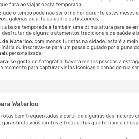
que fará ao viajar nesta temporada.
que o tempo pode não ser o melhor durante estes meses em
s, galerias de arte ou edifícios históricos.
l:
a baixa temporada é também uma ótima altura para se ent
desfrutar de alguns tratamentos tradicionais de saúde e b
s de Waterloo:
com menos turistas na cidade, esta é a melho
ulinária ou inscreva-se para um passeio guiado por alguns 
ais personalizada.
ara:
se gosta de fotografia, haverá menos pessoas a estraga
o momento para capturar vistas icónicas e cenas de rua se
para Waterloo
as rotas bem frequentadas a partir de algumas das maiores 
s, garantindo voos diretos e frequentes que tornam a cheg