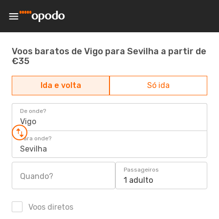
Voos baratos de Vigo para Sevilha a partir de
€35
Ida e volta
Só ida
De onde?
Vigo
Para onde?
Sevilha
Passageiros
Quando?
1 adulto
Voos diretos