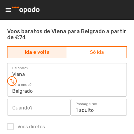
Voos baratos de Viena para Belgrado a partir
de €74
Ida e volta
Só ida
De onde?
Viena
Para onde?
Belgrado
Passageiros
Quando?
1 adulto
Voos diretos