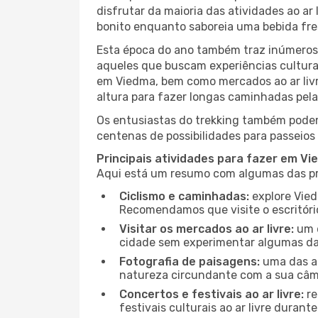
disfrutar da maioria das atividades ao a
bonito enquanto saboreia uma bebida fre
Esta época do ano também traz inúmeros f
aqueles que buscam experiências culturai
em Viedma, bem como mercados ao ar livr
altura para fazer longas caminhadas pela
Os entusiastas do trekking também podem
centenas de possibilidades para passeios 
Principais atividades para fazer em V
Aqui está um resumo com algumas das pri
Ciclismo e caminhadas:
explore Vied
Recomendamos que visite o escritório
Visitar os mercados ao ar livre:
um d
cidade sem experimentar algumas das
Fotografia de paisagens:
uma das at
natureza circundante com a sua câmar
Concertos e festivais ao ar livre:
re
festivais culturais ao ar livre dura