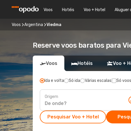
Voos
Hotéis
Voo + Hotel
Aluguer 
Voos
Argentina
Viedma
Reserve voos baratos para Vi
Voos
Hotéis
Voo + H
Ida e volta
Só ida
Várias escalas
Só voos
Origem
Pesquisar Voo + Hotel
Pesqu