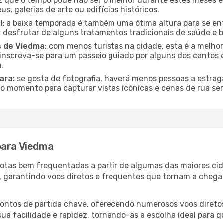
 que o tempo pode não ser o melhor durante estes meses em
s, galerias de arte ou edifícios históricos.
l:
a baixa temporada é também uma ótima altura para se ent
desfrutar de alguns tratamentos tradicionais de saúde e b
s de Viedma:
com menos turistas na cidade, esta é a melhor 
u inscreva-se para um passeio guiado por alguns dos canto
.
ara:
se gosta de fotografia, haverá menos pessoas a estraga
o momento para capturar vistas icónicas e cenas de rua se
para Viedma
 rotas bem frequentadas a partir de algumas das maiores ci
s, garantindo voos diretos e frequentes que tornam a che
 pontos de partida chave, oferecendo numerosos voos direto
 sua facilidade e rapidez, tornando-as a escolha ideal para 