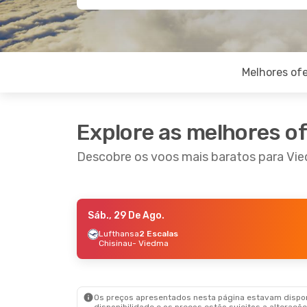
Melhores ofe
Explore as melhores o
Descobre os voos mais baratos para Vi
Sáb., 29 De Ago.
Sex., 28 De Ago.
- Dom., 30 De Ago.
Lufthansa
2 Escalas
Chisinau
- Viedma
Aerolineas Argentinas
Direto
Buenos Aires
- Viedma
Aerolineas Argentinas
Direto
Viedma
- Buenos Aires
Os preços apresentados nesta página estavam disponí