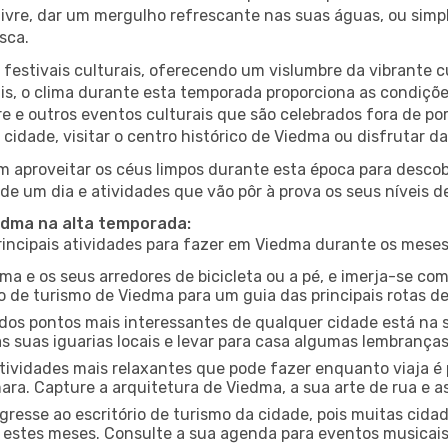
r livre, dar um mergulho refrescante nas suas águas, ou sim
sca.
estivais culturais, oferecendo um vislumbre da vibrante cu
s, o clima durante esta temporada proporciona as condições
e e outros eventos culturais que são celebrados fora de p
 cidade, visitar o centro histórico de Viedma ou disfrutar 
 aproveitar os céus limpos durante esta época para descobr
de um dia e atividades que vão pôr à prova os seus níveis d
iedma na alta temporada:
ncipais atividades para fazer em Viedma durante os meses
ma e os seus arredores de bicicleta ou a pé, e imerja-se c
 de turismo de Viedma para um guia das principais rotas de
os pontos mais interessantes de qualquer cidade está na s
 suas iguarias locais e levar para casa algumas lembrança
ividades mais relaxantes que pode fazer enquanto viaja é 
a. Capture a arquitetura de Viedma, a sua arte de rua e as
gresse ao escritório de turismo da cidade, pois muitas cid
nte estes meses. Consulte a sua agenda para eventos musicai