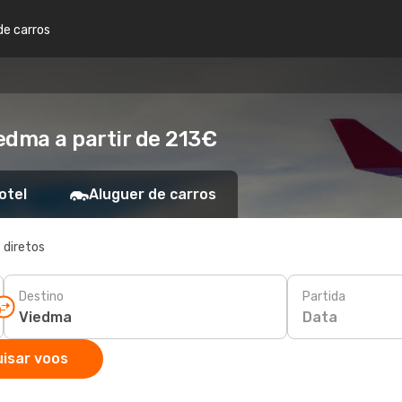
de carros
edma a partir de 213€
otel
Aluguer de carros
 diretos
Destino
Partida
Data
isar voos