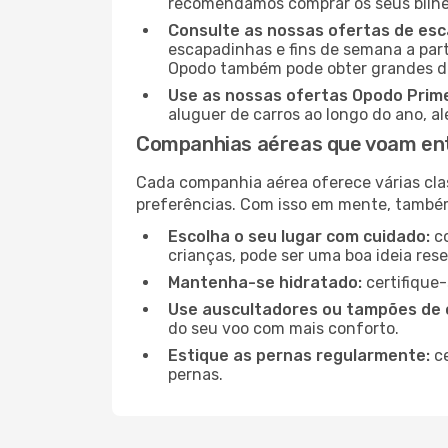
recomendamos comprar os seus bilhet
Consulte as nossas ofertas de es
escapadinhas e fins de semana a part
Opodo também pode obter grandes de
Use as nossas ofertas Opodo Prim
aluguer de carros ao longo do ano, a
Companhias aéreas que voam ent
Cada companhia aérea oferece várias cla
preferências. Com isso em mente, tamb
Escolha o seu lugar com cuidado:
co
crianças, pode ser uma boa ideia res
Mantenha-se hidratado:
certifique-
Use auscultadores ou tampões de 
do seu voo com mais conforto.
Estique as pernas regularmente:
ce
pernas.