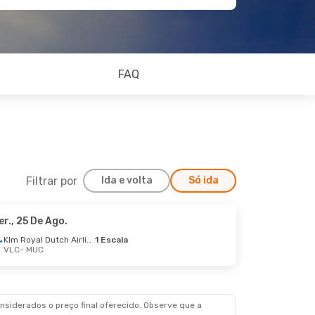
FAQ
Filtrar por
Ida e volta
Só ida
er., 25 De Ago.
Klm Royal Dutch Airlines
1 Escala
VLC
- MUC
siderados o preço final oferecido. Observe que a