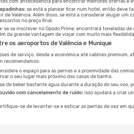
es com antecedência para encontrar melhores ofertas e evi
capadinhas:
se está a planear ficar num hotel, então deve
ir de Valência. Além disso, se está a considerar alugar um 
scontos no preço final.
e:
se se inscrever no Opodo Prime, encontrará toneladas de 
lém da grande vantagem de viajar com muito mais flexibilida
re os aeroportos de Valência e Munique
sses de serviço, desde a económica até cabines premium, 
ém recomendamos:
nsidere o espaço para as pernas e a proximidade das comod
ervar o seu lugar mais próximo das casas de banho.
se de beber bastante água durante a duração do seu voo, po
ouvido com cancelamento de ruído:
isso ajudará a criar u
rtifique-se de levantar-se e esticar as pernas de vez em q