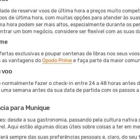
ade de reservar voos de última hora a preços muito compet
s de última hora, com muitas opções para atender às suas
ima hora podem ser mais altos, especialmente durante os p
trar um bom negócio, considere ser flexível com as suas da
ime
tas exclusivas e poupar centenas de libras nos seus voos, 
s as vantagens do
Opodo Prime
e faça parte da maior comu
 voo
 normalmente fazer o check-in entre 24 a 48 horas antes da
 uma semana antes da sua data de partida com os passos a s
ncia para Munique
es: desde a sua gastronomia, passando pela cultura nativa d
vel. Aqui estão algumas dicas úteis sobre coisas a ter em men
derá sempre das suas preferências pessoais e, claro, do seu 