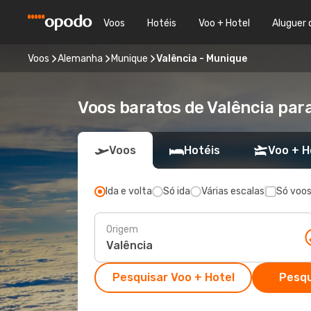
Voos
Hotéis
Voo + Hotel
Aluguer 
Voos
Alemanha
Munique
Valência - Munique
Voos baratos de Valência par
Voos
Hotéis
Voo + H
Ida e volta
Só ida
Várias escalas
Só voos
Origem
Pesquisar Voo + Hotel
Pesqu