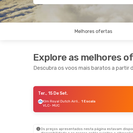
Melhores ofertas
Explore as melhores o
Descubra os voos mais baratos a partir 
Ter., 15 De Set.
Sex., 18 De Set.
- Sáb., 26 De Set.
Klm Royal Dutch Airlines
1 Escala
VLC
- MUC
Lufthansa
Direto
VLC
- MUC
Lufthansa
Direto
MUC
- VLC
Os preços apresentados nesta página estavam disponí