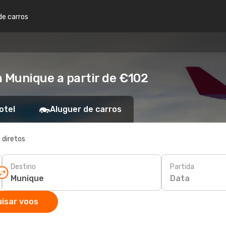
de carros
a Munique a partir de €102
otel
Aluguer de carros
 diretos
Destino
Partida
Data
isar voos