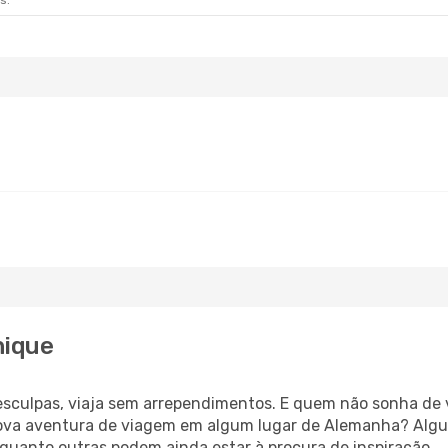
s.
nique
esculpas, viaja sem arrependimentos. E quem não sonha de
ova aventura de viagem em algum lugar de Alemanha? Alg
uanto outras podem ainda estar à procura de inspiração.