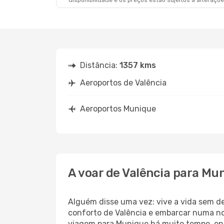
disponibilidade e os preços estão sujeitos a alteraçõe
Distância:
1357 kms
Aeroportos de Valência
Aeroportos Munique
A voar de Valência para Mu
Alguém disse uma vez: vive a vida sem d
conforto de Valência e embarcar numa n
viagem para Munique há muito tempo, enq