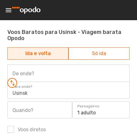
Voos Baratos para Usinsk - Viagem barata
Opodo
Ida e volta
Só ida
De onde?
Para onde?
Usinsk
Passageiros
Quando?
1 adulto
Voos diretos