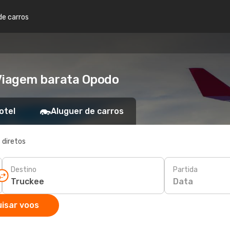
de carros
 Viagem barata Opodo
otel
Aluguer de carros
 diretos
Destino
Partida
Data
isar voos