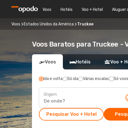
Voos
Hotéis
Voo + Hotel
Aluguer 
Voos
Estados Unidos da América
Truckee
Voos Baratos para Truckee -
Voos
Hotéis
Voo + H
Ida e volta
Só ida
Várias escalas
Só voos
Origem
Pesquisar Voo + Hotel
Pesqu