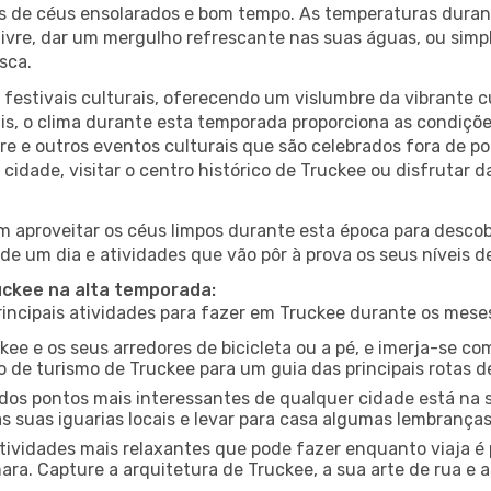
es de céus ensolarados e bom tempo. As temperaturas duran
r livre, dar um mergulho refrescante nas suas águas, ou sim
sca.
estivais culturais, oferecendo um vislumbre da vibrante cu
s, o clima durante esta temporada proporciona as condições
re e outros eventos culturais que são celebrados fora de 
 cidade, visitar o centro histórico de Truckee ou disfruta
 aproveitar os céus limpos durante esta época para descobr
de um dia e atividades que vão pôr à prova os seus níveis d
uckee na alta temporada:
ncipais atividades para fazer em Truckee durante os mese
kee e os seus arredores de bicicleta ou a pé, e imerja-se c
 de turismo de Truckee para um guia das principais rotas de
os pontos mais interessantes de qualquer cidade está na s
 suas iguarias locais e levar para casa algumas lembrança
ividades mais relaxantes que pode fazer enquanto viaja é 
a. Capture a arquitetura de Truckee, a sua arte de rua e a