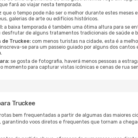
que fará ao viajar nesta temporada.
 que o tempo pode não ser o melhor durante estes meses em
s, galerias de arte ou edifícios históricos.
l:
a baixa temporada é também uma ótima altura para se ent
desfrutar de alguns tratamentos tradicionais de saúde e b
s de Truckee:
com menos turistas na cidade, esta é a melhor
u inscreva-se para um passeio guiado por alguns dos canto
.
ara:
se gosta de fotografia, haverá menos pessoas a estraga
o momento para capturar vistas icónicas e cenas de rua se
para Truckee
s rotas bem frequentadas a partir de algumas das maiores c
s, garantindo voos diretos e frequentes que tornam a cheg