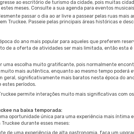
gresse ao escritório de turismo da cidade, pois muitas cid
nte estes meses. Consulte a sua agenda para eventos musicai
esmente passar o dia ao ar livre a passear pelas ruas mais 
m Truckee. Passeie pelas principais áreas históricas e desc
 época do ano mais popular para aqueles que preferem reser
to de a oferta de atividades ser mais limitada, então esta 
er uma escolha muito gratificante, pois normalmente encon
muito mais autêntica, enquanto ao mesmo tempo poderá evit
em geral, significativamente mais baratos nesta época do an
 estes períodos.
 Truckee permite interações muito mais significativas com o
ruckee na baixa temporada:
a oportunidade única para uma experiência mais íntima e 
m Truckee durante esses meses:
te de uma experiência de alta gastronomia, faça um upgra