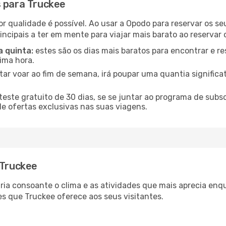
s para Truckee
or qualidade é possível. Ao usar a Opodo para reservar os s
incipais a ter em mente para viajar mais barato ao reservar 
a quinta:
estes são os dias mais baratos para encontrar e re
tima hora.
tar voar ao fim de semana, irá poupar uma quantia significa
ste gratuito de 30 dias, se se juntar ao programa de subs
de ofertas exclusivas nas suas viagens.
 Truckee
aria consoante o clima e as atividades que mais aprecia enq
s que Truckee oferece aos seus visitantes.