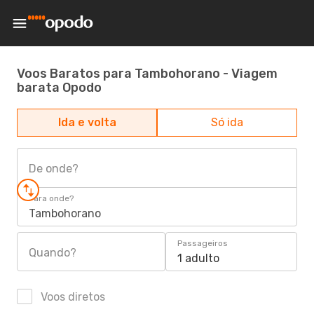
Voos Baratos para Tambohorano - Viagem
barata Opodo
Ida e volta
Só ida
De onde?
Para onde?
Tambohorano
Passageiros
Quando?
1 adulto
Voos diretos