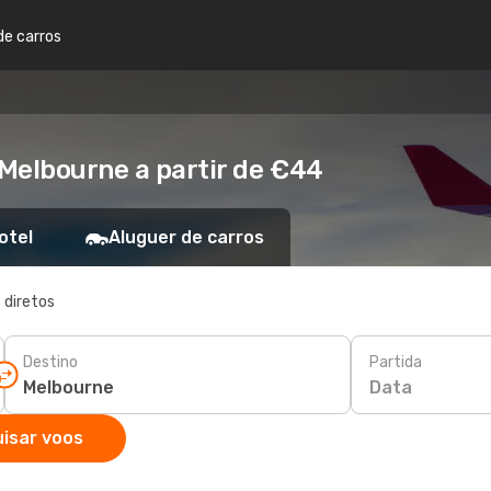
de carros
Melbourne a partir de €44
otel
Aluguer de carros
 diretos
Destino
Partida
Data
isar voos