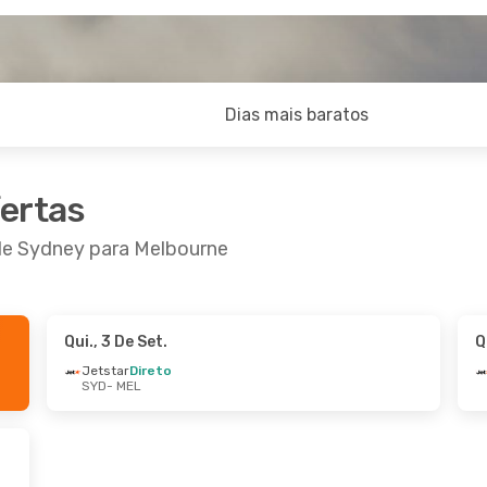
Dias mais baratos
fertas
 de Sydney para Melbourne
Qui., 3 De Set.
Q
4 De Ago.
- Qua., 2 De Set.
Qui., 15 De Out.
- 
Jetstar
Direto
SYD
- MEL
ar
Direto
Virgin Australia
Di
MEL
SYD
- MEL
ar
Direto
Jetstar
Direto
SYD
MEL
- SYD