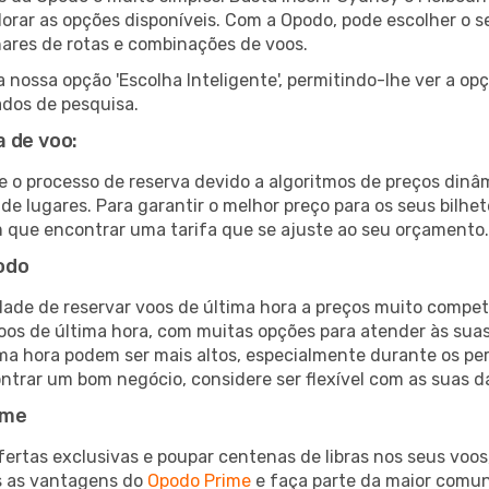
lorar as opções disponíveis. Com a Opodo, pode escolher o s
hares de rotas e combinações de voos.
nossa opção 'Escolha Inteligente', permitindo-lhe ver a op
ados de pesquisa.
 de voo:
e o processo de reserva devido a algoritmos de preços dinâ
de lugares. Para garantir o melhor preço para os seus bilhe
que encontrar uma tarifa que se ajuste ao seu orçamento.
odo
ade de reservar voos de última hora a preços muito compet
s de última hora, com muitas opções para atender às suas
ima hora podem ser mais altos, especialmente durante os per
trar um bom negócio, considere ser flexível com as suas da
ime
tas exclusivas e poupar centenas de libras nos seus voos, 
s as vantagens do
Opodo Prime
e faça parte da maior comu