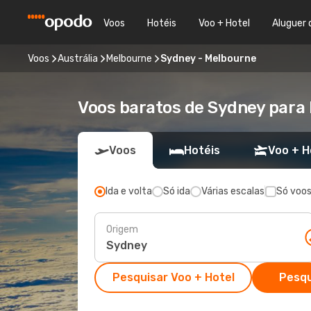
Voos
Hotéis
Voo + Hotel
Aluguer 
Voos
Austrália
Melbourne
Sydney - Melbourne
Voos baratos de Sydney para 
Voos
Hotéis
Voo + H
Ida e volta
Só ida
Várias escalas
Só voos
Origem
Pesquisar Voo + Hotel
Pesqu