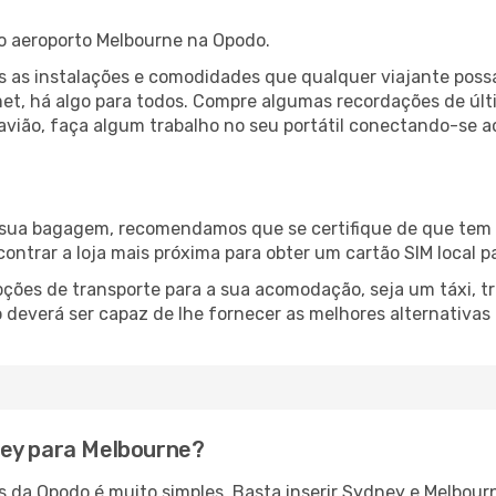
o aeroporto Melbourne na Opodo.
s as instalações e comodidades que qualquer viajante poss
et, há algo para todos. Compre algumas recordações de últi
 avião, faça algum trabalho no seu portátil conectando-se a
a sua bagagem, recomendamos que se certifique de que tem l
ncontrar a loja mais próxima para obter um cartão SIM local p
ções de transporte para a sua acomodação, seja um táxi, tr
deverá ser capaz de lhe fornecer as melhores alternativas
ney para Melbourne?
és da Opodo é muito simples. Basta inserir Sydney e Melbour