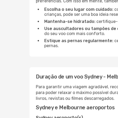
preferências. Com isso em mente, tamb
Escolha o seu lugar com cuidado:
co
crianças, pode ser uma boa ideia res
Mantenha-se hidratado:
certifique-
Use auscultadores ou tampões de 
do seu voo com mais conforto.
Estique as pernas regularmente:
ce
pernas.
Duração de um voo Sydney - Mel
Para garantir uma viagem agradável, re
para poder relaxar o máximo possível du
livros, revistas ou filmes descarregados.
Sydney e Melbourne aeroportos
Sydney aeroporto(s)