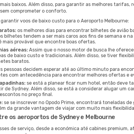
mais baixos. Além disso, para garantir as melhores tarifas
o sem comprometer o conforto.
 garantir voos de baixo custo para o Aeroporto Melbourne:
aratos:
os melhores dias para encontrar bilhetes de avião b
 os bilhetes tendem a ser mais caros aos fins de semana e na
é mais provável que encontre boas ofertas.
ias aéreas:
Assim que o nosso motor de busca lhe oferecer a
s de baixo custo e tradicionais. Além disso, se tiver flexibi
hetes baratos.
 pessoas decidem esperar até ao último minuto para encont
es com antecedência para encontrar melhores ofertas e evi
capadinhas:
se está a planear ficar num hotel, então deve
r de Sydney. Além disso, se está a considerar alugar um car
scontos no preço final.
e:
se se inscrever no Opodo Prime, encontrará toneladas de 
lém da grande vantagem de viajar com muito mais flexibilida
re os aeroportos de Sydney e Melbourne
sses de serviço, desde a económica até cabines premium, 