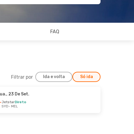
FAQ
Filtrar por
Ida e volta
Só ida
ua., 23 De Set.
Sáb., 17 De Out.
Jetstar
Direto
SYD
- MEL
reto