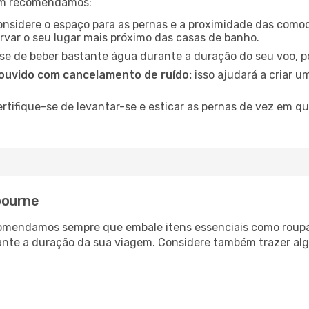
ém recomendamos:
nsidere o espaço para as pernas e a proximidade das comod
ervar o seu lugar mais próximo das casas de banho.
se de beber bastante água durante a duração do seu voo, po
ouvido com cancelamento de ruído:
isso ajudará a criar u
rtifique-se de levantar-se e esticar as pernas de vez em q
bourne
comendamos sempre que embale itens essenciais como roup
rante a duração da sua viagem. Considere também trazer a