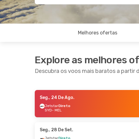
Melhores ofertas
Explore as melhores o
Descubra os voos mais baratos a partir
Seg., 24 De Ago.
Qui., 3 De Set.
- Sáb., 5 De Set.
Seg., 2
Jetstar
Direto
SYD
- MEL
Jetstar
Direto
Jetst
SYD
- MEL
SYD
- 
Jetstar
Direto
Jetst
MEL
- SYD
MEL
- 
Seg., 28 De Set.
Jetstar
Direto