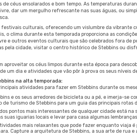
es de céus ensolarados e bom tempo. As temperaturas duran
r livre, dar um mergulho refrescante nas suas águas, ou sim
sca.
estivais culturais, oferecendo um vislumbre da vibrante cu
s, o clima durante esta temporada proporciona as condições
vre e outros eventos culturais que são celebrados fora de
s pela cidade, visitar o centro histórico de Stebbins ou di
 aproveitar os céus limpos durante esta época para descobr
de um dia e atividades que vão pôr à prova os seus níveis d
ebbins na alta temporada:
ncipais atividades para fazer em Stebbins durante os mese
bins e os seus arredores de bicicleta ou a pé, e imerja-se 
 de turismo de Stebbins para um guia das principais rotas d
os pontos mais interessantes de qualquer cidade está na s
 suas iguarias locais e levar para casa algumas lembrança
ividades mais relaxantes que pode fazer enquanto viaja é 
a. Capture a arquitetura de Stebbins, a sua arte de rua e 