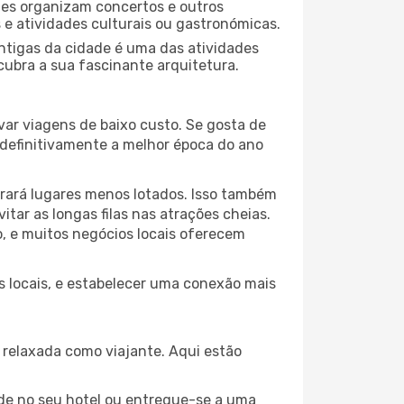
ades organizam concertos e outros
s e atividades culturais ou gastronómicas.
antigas da cidade é uma das atividades
cubra a sua fascinante arquitetura.
var viagens de baixo custo. Se gosta de
é definitivamente a melhor época do ano
trará lugares menos lotados. Isso também
ar as longas filas nas atrações cheias.
o, e muitos negócios locais oferecem
os locais, e estabelecer uma conexão mais
relaxada como viajante. Aqui estão
de no seu hotel ou entregue-se a uma