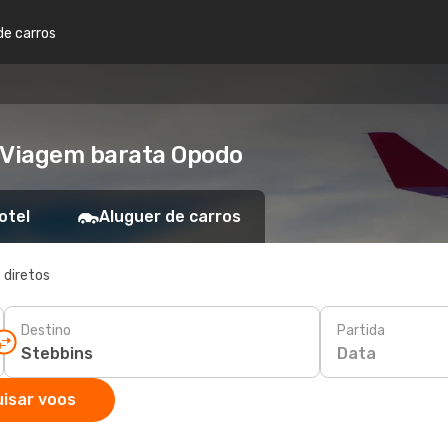
de carros
- Viagem barata Opodo
otel
Aluguer de carros
 diretos
Destino
Partida
Data
isar voos