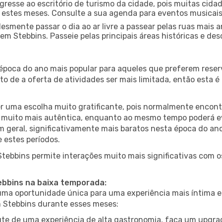
gresse ao escritório de turismo da cidade, pois muitas cid
nte estes meses. Consulte a sua agenda para eventos musicai
esmente passar o dia ao ar livre a passear pelas ruas mais 
m Stebbins. Passeie pelas principais áreas históricas e des
 época do ano mais popular para aqueles que preferem reser
to de a oferta de atividades ser mais limitada, então esta 
er uma escolha muito gratificante, pois normalmente encon
muito mais autêntica, enquanto ao mesmo tempo poderá evit
em geral, significativamente mais baratos nesta época do an
 estes períodos.
 Stebbins permite interações muito mais significativas com 
tebbins na baixa temporada:
a oportunidade única para uma experiência mais íntima e 
m Stebbins durante esses meses:
te de uma experiência de alta gastronomia, faça um upgra