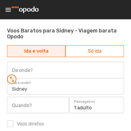
Voos Baratos para Sidney - Viagem barata
Opodo
Ida e volta
Só ida
De onde?
Para onde?
Sidney
Passageiros
Quando?
1 adulto
Voos diretos