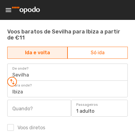
Voos baratos de Sevilha para Ibiza a partir
de €11
Ida e volta
Só ida
De onde?
Sevilha
Para onde?
Ibiza
Passageiros
Quando?
1 adulto
Voos diretos