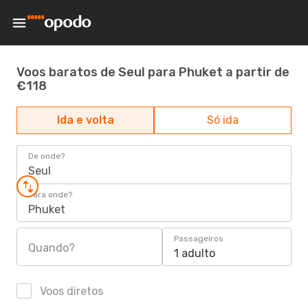
Voos baratos de Seul para Phuket a partir de
€118
Ida e volta
Só ida
De onde?
Seul
Para onde?
Phuket
Passageiros
Quando?
1 adulto
Voos diretos