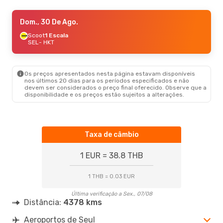
Qui., 3 De Set.
Dom., 30 De Ago.
- Ter., 8 De Set.
China Eastern Airlines
Scoot
1 Escala
1 Escala
SEL
SEL
- HKT
- HKT
China Eastern Airlines
1 Escala
HKT
- SEL
Os preços apresentados nesta página estavam disponíveis
nos últimos 20 dias para os períodos especificados e não
devem ser considerados o preço final oferecido. Observe que a
disponibilidade e os preços estão sujeitos a alterações.
Taxa de câmbio
1 EUR = 38.8 THB
1 THB = 0.03 EUR
Última verificação a Sex., 07/08
Distância:
4378 kms
Aeroportos de Seul