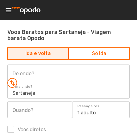
Voos Baratos para Sartaneja - Viagem
barata Opodo
Ida e volta
Só ida
De onde?
Para onde?
Sartaneja
Passageiros
Quando?
1 adulto
Voos diretos