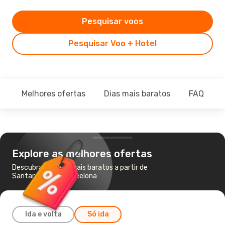
Pesquisar voos
Pesquisar Voo + Hotel
Melhores ofertas
Dias mais baratos
FAQ
Explore as melhores ofertas
Descubra os voos mais baratos a partir de
Santander para Barcelona
Ida e volta
Só ida