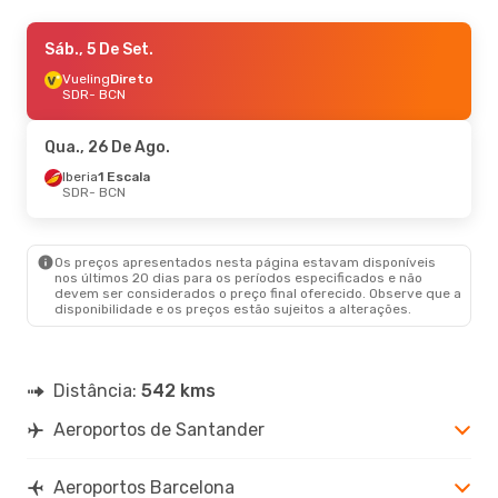
Qui., 3 De Set.
Sáb., 5 De Set.
- Dom., 6 De Set.
Vueling
Vueling
Direto
Direto
SDR
SDR
- BCN
- BCN
Vueling
Direto
BCN
- SDR
Qua., 26 De Ago.
Sáb., 19 De Set.
Iberia
1 Escala
- Seg., 21 De Set.
SDR
- BCN
Vueling
Direto
SDR
- BCN
Renfe
1 Escala
BCN
- SDR
Os preços apresentados nesta página estavam disponíveis
nos últimos 20 dias para os períodos especificados e não
devem ser considerados o preço final oferecido. Observe que a
disponibilidade e os preços estão sujeitos a alterações.
Distância:
542 kms
Aeroportos de Santander
Aeroportos Barcelona