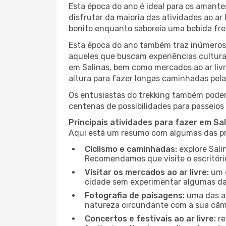
Esta época do ano é ideal para os amant
disfrutar da maioria das atividades ao a
bonito enquanto saboreia uma bebida fre
Esta época do ano também traz inúmeros f
aqueles que buscam experiências culturai
em Salinas, bem como mercados ao ar liv
altura para fazer longas caminhadas pela 
Os entusiastas do trekking também podem
centenas de possibilidades para passeios 
Principais atividades para fazer em Sa
Aqui está um resumo com algumas das pri
Ciclismo e caminhadas:
explore Sali
Recomendamos que visite o escritório
Visitar os mercados ao ar livre:
um d
cidade sem experimentar algumas das
Fotografia de paisagens:
uma das at
natureza circundante com a sua câmar
Concertos e festivais ao ar livre:
re