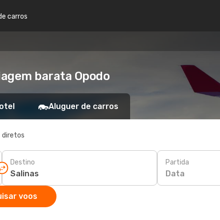
de carros
Viagem barata Opodo
otel
Aluguer de carros
 diretos
Destino
Partida
Data
isar voos