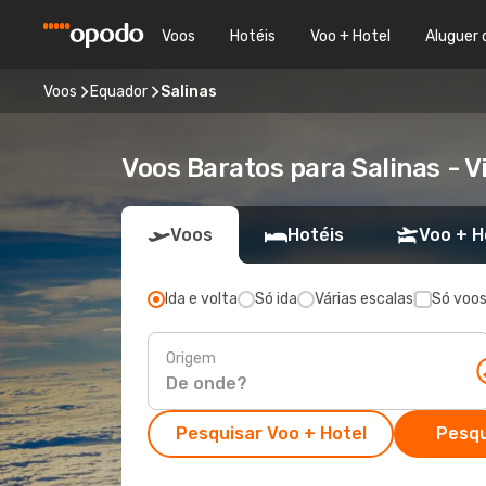
Voos
Hotéis
Voo + Hotel
Aluguer 
Voos
Equador
Salinas
Voos Baratos para Salinas - 
Voos
Hotéis
Voo + H
Ida e volta
Só ida
Várias escalas
Só voos
Origem
Pesquisar Voo + Hotel
Pesqu