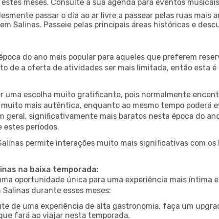
nte estes meses. Consulte a sua agenda para eventos musicai
esmente passar o dia ao ar livre a passear pelas ruas mais 
m Salinas. Passeie pelas principais áreas históricas e desc
 época do ano mais popular para aqueles que preferem reser
to de a oferta de atividades ser mais limitada, então esta 
er uma escolha muito gratificante, pois normalmente encon
muito mais autêntica, enquanto ao mesmo tempo poderá evit
em geral, significativamente mais baratos nesta época do an
 estes períodos.
Salinas permite interações muito mais significativas com os
linas na baixa temporada:
a oportunidade única para uma experiência mais íntima e 
m Salinas durante esses meses:
te de uma experiência de alta gastronomia, faça um upgra
que fará ao viajar nesta temporada.