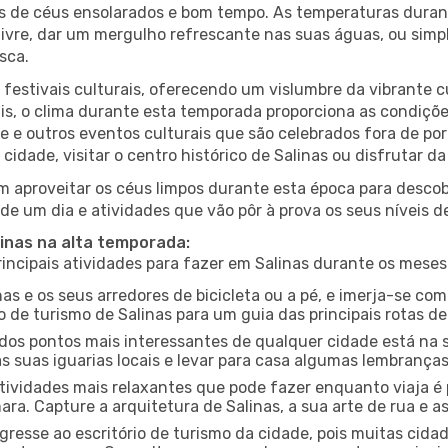
es de céus ensolarados e bom tempo. As temperaturas duran
r livre, dar um mergulho refrescante nas suas águas, ou sim
sca.
estivais culturais, oferecendo um vislumbre da vibrante cu
s, o clima durante esta temporada proporciona as condições
re e outros eventos culturais que são celebrados fora de p
cidade, visitar o centro histórico de Salinas ou disfrutar 
 aproveitar os céus limpos durante esta época para descobr
de um dia e atividades que vão pôr à prova os seus níveis d
linas na alta temporada:
ncipais atividades para fazer em Salinas durante os meses
nas e os seus arredores de bicicleta ou a pé, e imerja-se c
 de turismo de Salinas para um guia das principais rotas de
os pontos mais interessantes de qualquer cidade está na s
 suas iguarias locais e levar para casa algumas lembrança
ividades mais relaxantes que pode fazer enquanto viaja é 
a. Capture a arquitetura de Salinas, a sua arte de rua e as
gresse ao escritório de turismo da cidade, pois muitas cid