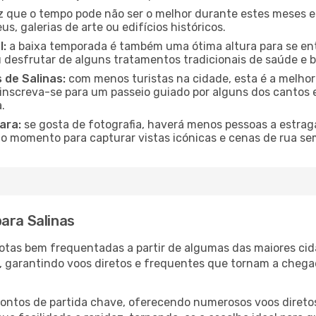
que o tempo pode não ser o melhor durante estes meses em 
s, galerias de arte ou edifícios históricos.
l:
a baixa temporada é também uma ótima altura para se ent
desfrutar de alguns tratamentos tradicionais de saúde e b
 de Salinas:
com menos turistas na cidade, esta é a melhor 
u inscreva-se para um passeio guiado por alguns dos canto
.
ara:
se gosta de fotografia, haverá menos pessoas a estraga
o momento para capturar vistas icónicas e cenas de rua se
ara Salinas
s rotas bem frequentadas a partir de algumas das maiores c
s, garantindo voos diretos e frequentes que tornam a cheg
 pontos de partida chave, oferecendo numerosos voos diretos