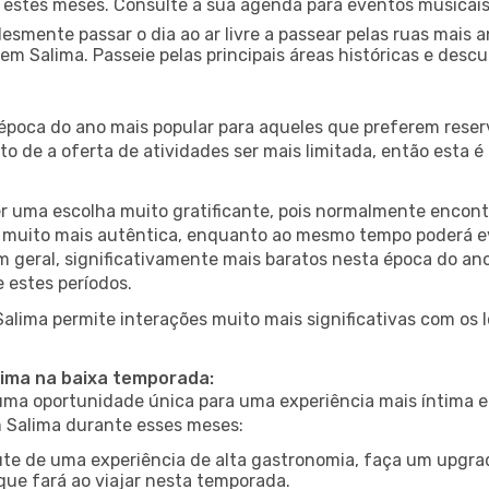
nte estes meses. Consulte a sua agenda para eventos musicai
esmente passar o dia ao ar livre a passear pelas ruas mais 
m Salima. Passeie pelas principais áreas históricas e descu
 época do ano mais popular para aqueles que preferem reser
to de a oferta de atividades ser mais limitada, então esta 
er uma escolha muito gratificante, pois normalmente encon
muito mais autêntica, enquanto ao mesmo tempo poderá evit
em geral, significativamente mais baratos nesta época do an
 estes períodos.
Salima permite interações muito mais significativas com os
lima na baixa temporada:
a oportunidade única para uma experiência mais íntima e 
m Salima durante esses meses:
te de uma experiência de alta gastronomia, faça um upgra
que fará ao viajar nesta temporada.