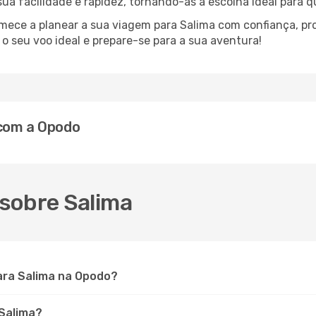
 sua facilidade e rapidez, tornando-as a escolha ideal para 
omece a planear a sua viagem para Salima com confiança, pr
 seu voo ideal e prepare-se para a sua aventura!
 com a Opodo
sobre Salima
ara Salima na Opodo?
 Salima?