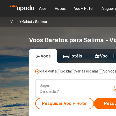
Voos
Hotéis
Voo + Hotel
Aluguer 
Voos
Maláui
Salima
Voos Baratos para Salima - 
Voos
Hotéis
Voo + H
Ida e volta
Só ida
Várias escalas
Só voos
Origem
Pesquisar Voo + Hotel
Pesqu