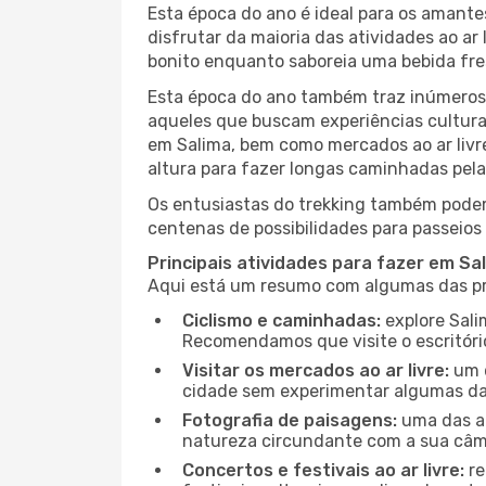
Esta época do ano é ideal para os amant
disfrutar da maioria das atividades ao a
bonito enquanto saboreia uma bebida fre
Esta época do ano também traz inúmeros f
aqueles que buscam experiências culturai
em Salima, bem como mercados ao ar livr
altura para fazer longas caminhadas pela 
Os entusiastas do trekking também podem
centenas de possibilidades para passeios 
Principais atividades para fazer em Sa
Aqui está um resumo com algumas das pri
Ciclismo e caminhadas:
explore Sali
Recomendamos que visite o escritório
Visitar os mercados ao ar livre:
um d
cidade sem experimentar algumas das
Fotografia de paisagens:
uma das at
natureza circundante com a sua câmar
Concertos e festivais ao ar livre:
re