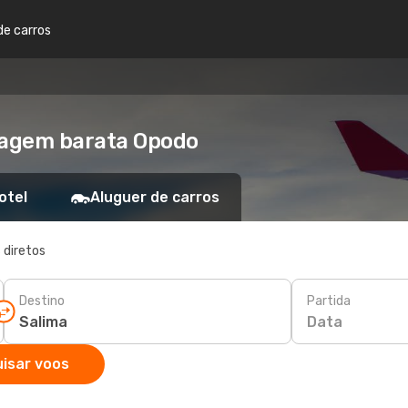
de carros
Viagem barata Opodo
otel
Aluguer de carros
 diretos
Destino
Partida
Data
isar voos