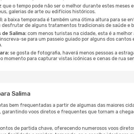
que o tempo pode não ser o melhor durante estes meses em
s, galerias de arte ou edifícios históricos.
l:
a baixa temporada é também uma ótima altura para se ent
desfrutar de alguns tratamentos tradicionais de saúde e b
 de Salima:
com menos turistas na cidade, esta é a melhor 
u inscreva-se para um passeio guiado por alguns dos canto
.
ara:
se gosta de fotografia, haverá menos pessoas a estraga
o momento para capturar vistas icónicas e cenas de rua se
para Salima
 rotas bem frequentadas a partir de algumas das maiores ci
s, garantindo voos diretos e frequentes que tornam a cheg
 pontos de partida chave, oferecendo numerosos voos diretos