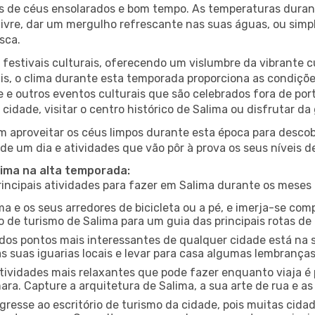
es de céus ensolarados e bom tempo. As temperaturas duran
r livre, dar um mergulho refrescante nas suas águas, ou sim
sca.
estivais culturais, oferecendo um vislumbre da vibrante cu
s, o clima durante esta temporada proporciona as condições
e e outros eventos culturais que são celebrados fora de p
cidade, visitar o centro histórico de Salima ou disfrutar d
 aproveitar os céus limpos durante esta época para descobr
de um dia e atividades que vão pôr à prova os seus níveis d
lima na alta temporada:
ncipais atividades para fazer em Salima durante os meses 
ma e os seus arredores de bicicleta ou a pé, e imerja-se co
 de turismo de Salima para um guia das principais rotas de 
os pontos mais interessantes de qualquer cidade está na s
 suas iguarias locais e levar para casa algumas lembrança
ividades mais relaxantes que pode fazer enquanto viaja é 
a. Capture a arquitetura de Salima, a sua arte de rua e as
gresse ao escritório de turismo da cidade, pois muitas cid