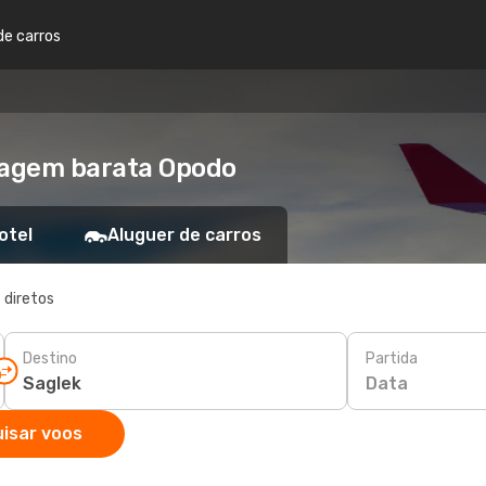
de carros
Viagem barata Opodo
otel
Aluguer de carros
 diretos
Destino
Partida
Data
isar voos