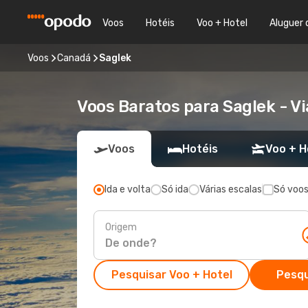
Voos
Hotéis
Voo + Hotel
Aluguer 
Voos
Canadá
Saglek
Voos Baratos para Saglek - 
Voos
Hotéis
Voo + H
Ida e volta
Só ida
Várias escalas
Só voos
Origem
Pesquisar Voo + Hotel
Pesqu