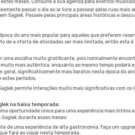
nte estes meses. Consulte a sua agenda para eventos musicai
esmente passar o dia ao ar livre a passear pelas ruas mais 
m Saglek. Passeie pelas principais áreas históricas e descu
 época do ano mais popular para aqueles que preferem reser
to de a oferta de atividades ser mais limitada, então esta 
er uma escolha muito gratificante, pois normalmente encon
muito mais autêntica, enquanto ao mesmo tempo poderá evit
em geral, significativamente mais baratos nesta época do an
 estes períodos.
Saglek permite interações muito mais significativas com os
glek na baixa temporada:
a oportunidade única para uma experiência mais íntima e 
m Saglek durante esses meses:
te de uma experiência de alta gastronomia, faça um upgra
que fará ao viajar nesta temporada.