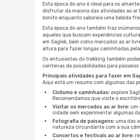
Esta época do ano é ideal para os amant
disfrutar da maioria das atividades ao a
bonito enquanto saboreia uma bebida fre
Esta época do ano também traz inúmeros f
aqueles que buscam experiências culturai
em Saglek, bem como mercados ao ar livr
altura para fazer longas caminhadas pela 
Os entusiastas do trekking também podem
centenas de possibilidades para passeios 
Principais atividades para fazer em Sa
Aqui está um resumo com algumas das pri
Ciclismo e caminhadas:
explore Sagl
Recomendamos que visite o escritório
Visitar os mercados ao ar livre:
um d
cidade sem experimentar algumas das
Fotografia de paisagens:
uma das at
natureza circundante com a sua câmar
Concertos e festivais ao ar livre:
re