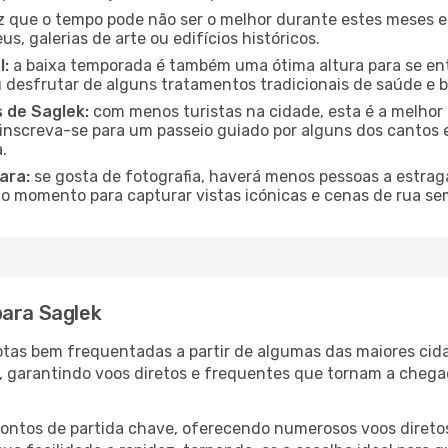
que o tempo pode não ser o melhor durante estes meses em
s, galerias de arte ou edifícios históricos.
l:
a baixa temporada é também uma ótima altura para se ent
desfrutar de alguns tratamentos tradicionais de saúde e b
s de Saglek:
com menos turistas na cidade, esta é a melhor 
u inscreva-se para um passeio guiado por alguns dos canto
.
ara:
se gosta de fotografia, haverá menos pessoas a estraga
o momento para capturar vistas icónicas e cenas de rua se
para Saglek
 rotas bem frequentadas a partir de algumas das maiores ci
s, garantindo voos diretos e frequentes que tornam a cheg
 pontos de partida chave, oferecendo numerosos voos diretos