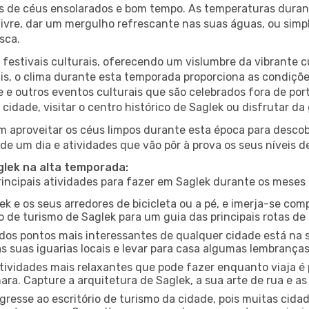
es de céus ensolarados e bom tempo. As temperaturas duran
r livre, dar um mergulho refrescante nas suas águas, ou sim
sca.
estivais culturais, oferecendo um vislumbre da vibrante cu
s, o clima durante esta temporada proporciona as condições
e e outros eventos culturais que são celebrados fora de p
cidade, visitar o centro histórico de Saglek ou disfrutar d
 aproveitar os céus limpos durante esta época para descobr
de um dia e atividades que vão pôr à prova os seus níveis d
glek na alta temporada:
ncipais atividades para fazer em Saglek durante os meses 
ek e os seus arredores de bicicleta ou a pé, e imerja-se co
 de turismo de Saglek para um guia das principais rotas de 
os pontos mais interessantes de qualquer cidade está na s
 suas iguarias locais e levar para casa algumas lembrança
ividades mais relaxantes que pode fazer enquanto viaja é 
a. Capture a arquitetura de Saglek, a sua arte de rua e as
gresse ao escritório de turismo da cidade, pois muitas cid