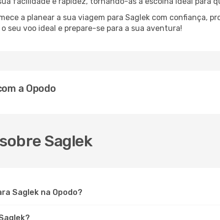
 sua facilidade e rapidez, tornando-as a escolha ideal para 
omece a planear a sua viagem para Saglek com confiança, pr
 seu voo ideal e prepare-se para a sua aventura!
 com a Opodo
sobre Saglek
ara Saglek na Opodo?
 Saglek?