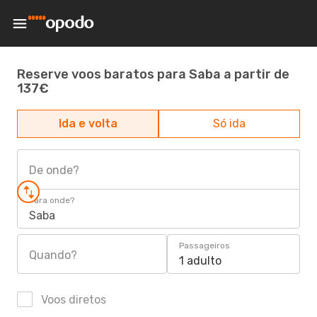
Reserve voos baratos para Saba a partir de
137€
Ida e volta
Só ida
De onde?
Para onde?
Saba
Passageiros
Quando?
1 adulto
Voos diretos