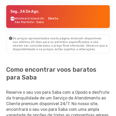
Seg., 24 De Ago.
Seg., 24 De Ago.
- Qui., 27 De Ago.
Windward Island Airways
Windward Island Airways
Direto
Direto
São Martinho
São Martinho
- Saba
- Saba
Windward Island Airways
Direto
Saba
- São Martinho
Os preços apresentados nesta página estavam disponíveis
nos últimos 20 dias para os períodos especificados e não
devem ser considerados o preço final oferecido. Observe que a
disponibilidade e os preços estão sujeitos a alterações.
Como encontrar voos baratos
para Saba
Reserve o seu voo para Saba com a Opodo e desfrute
da tranquilidade de um Serviço de Atendimento ao
Cliente premium disponível 24/7. No nosso site,
encontrará o seu voo para Saba com uma ampla
variedade de opções de todas as companhias aéreas