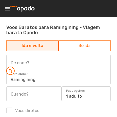
Voos Baratos para Ramingining - Viagem
barata Opodo
Ida e volta
Só ida
De onde?
Para onde?
Ramingining
Passageiros
Quando?
1 adulto
Voos diretos