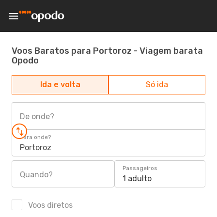
Voos Baratos para Portoroz - Viagem barata
Opodo
Ida e volta
Só ida
De onde?
Para onde?
Portoroz
Passageiros
Quando?
1 adulto
Voos diretos