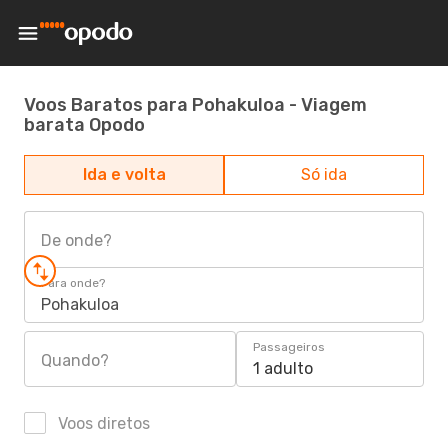
Voos Baratos para Pohakuloa - Viagem
barata Opodo
Ida e volta
Só ida
De onde?
Para onde?
Pohakuloa
Passageiros
Quando?
1 adulto
Voos diretos