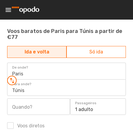
Voos baratos de Paris para Túnis a partir de
€77
Ida e volta
Só ida
De onde?
Paris
Para onde?
Túnis
Passageiros
Quando?
1 adulto
Voos diretos