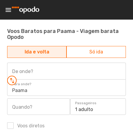
Voos Baratos para Paama - Viagem barata
Opodo
Ida e volta
Só ida
De onde?
Para onde?
Paama
Passageiros
Quando?
1 adulto
Voos diretos