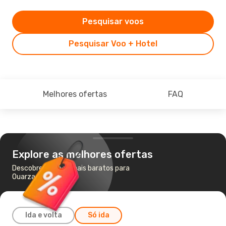
Pesquisar voos
Pesquisar Voo + Hotel
Melhores ofertas
FAQ
Explore as melhores ofertas
Descobre os voos mais baratos para
Ouarzazate
Ida e volta
Só ida