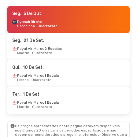
Sex., 23 De Out.
Seg., 5 De Out.
- Dom., 25 De Out.
Royal Air Maroc
Ryanair
Direto
1 Escala
Lisboa
Barcelona
- Ouarzazate
- Ouarzazate
Royal Air Maroc
1 Escala
Ouarzazate
- Lisboa
Seg., 21 De Set.
Sex., 18 De Set.
Royal Air Maroc
- Sex., 25 De Set.
2 Escalas
Madrid
- Ouarzazate
Royal Air Maroc
1 Escala
Lisboa
- Ouarzazate
Royal Air Maroc
1 Escala
Qui., 10 De Set.
Ouarzazate
- Lisboa
Royal Air Maroc
1 Escala
Lisboa
- Ouarzazate
Ter., 8 De Set.
- Qua., 9 De Set.
Royal Air Maroc
1 Escala
Ter., 1 De Set.
Lisboa
- Ouarzazate
Royal Air Maroc
1 Escala
Royal Air Maroc
1 Escala
Ouarzazate
- Lisboa
Madrid
- Ouarzazate
Sáb., 29 De Ago.
- Qua., 2 De Set.
Os preços apresentados nesta página estavam disponíveis
Royal Air Maroc
1 Escala
nos últimos 20 dias para os períodos especificados e não
Lisboa
- Ouarzazate
devem ser considerados o preço final oferecido. Observe que a
Royal Air Maroc
1 Escala