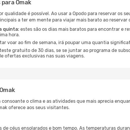
s para Omak
or qualidade é possível. Ao usar a Opodo para reservar os s
incipais a ter em mente para viajar mais barato ao reservar
a quinta:
estes são os dias mais baratos para encontrar e re
tima hora.
tar voar ao fim de semana, irá poupar uma quantia significa
ste gratuito de 30 dias, se se juntar ao programa de subs
de ofertas exclusivas nas suas viagens.
r Omak
a consoante o clima e as atividades que mais aprecia enqua
ak oferece aos seus visitantes.
es de céus ensolarados e bom tempo. As temperaturas duran