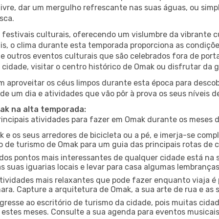
r livre, dar um mergulho refrescante nas suas águas, ou sim
sca.
estivais culturais, oferecendo um vislumbre da vibrante cu
s, o clima durante esta temporada proporciona as condições
e outros eventos culturais que são celebrados fora de por
 cidade, visitar o centro histórico de Omak ou disfrutar da
 aproveitar os céus limpos durante esta época para descobr
de um dia e atividades que vão pôr à prova os seus níveis d
mak na alta temporada:
ncipais atividades para fazer em Omak durante os meses d
 e os seus arredores de bicicleta ou a pé, e imerja-se com
 de turismo de Omak para um guia das principais rotas de c
os pontos mais interessantes de qualquer cidade está na s
 suas iguarias locais e levar para casa algumas lembrança
ividades mais relaxantes que pode fazer enquanto viaja é 
a. Capture a arquitetura de Omak, a sua arte de rua e as 
gresse ao escritório de turismo da cidade, pois muitas cid
nte estes meses. Consulte a sua agenda para eventos musicai