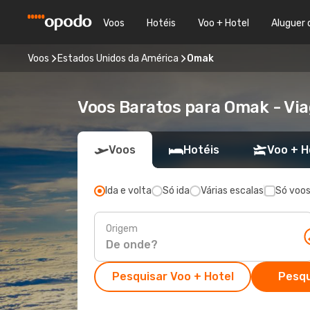
Voos
Hotéis
Voo + Hotel
Aluguer 
Voos
Estados Unidos da América
Omak
Voos Baratos para Omak - Vi
Voos
Hotéis
Voo + H
Ida e volta
Só ida
Várias escalas
Só voos
Origem
Pesquisar Voo + Hotel
Pesqu