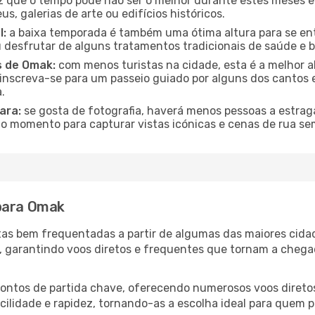
 que o tempo pode não ser o melhor durante estes meses em
s, galerias de arte ou edifícios históricos.
l:
a baixa temporada é também uma ótima altura para se ent
desfrutar de alguns tratamentos tradicionais de saúde e b
s de Omak:
com menos turistas na cidade, esta é a melhor al
u inscreva-se para um passeio guiado por alguns dos canto
.
ara:
se gosta de fotografia, haverá menos pessoas a estraga
o momento para capturar vistas icónicas e cenas de rua se
 para Omak
otas bem frequentadas a partir de algumas das maiores cid
s, garantindo voos diretos e frequentes que tornam a che
 pontos de partida chave, oferecendo numerosos voos direto
acilidade e rapidez, tornando-as a escolha ideal para quem p