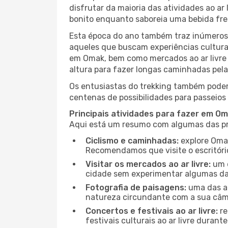
disfrutar da maioria das atividades ao a
bonito enquanto saboreia uma bebida fre
Esta época do ano também traz inúmeros f
aqueles que buscam experiências culturai
em Omak, bem como mercados ao ar livre 
altura para fazer longas caminhadas pela
Os entusiastas do trekking também podem
centenas de possibilidades para passeios 
Principais atividades para fazer em O
Aqui está um resumo com algumas das pri
Ciclismo e caminhadas:
explore Omak
Recomendamos que visite o escritório
Visitar os mercados ao ar livre:
um d
cidade sem experimentar algumas das
Fotografia de paisagens:
uma das at
natureza circundante com a sua câmar
Concertos e festivais ao ar livre:
re
festivais culturais ao ar livre dura