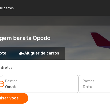
de carros
agem barata Opodo
otel
Aluguer de carros
 diretos
Destino
Partida
Data
isar voos