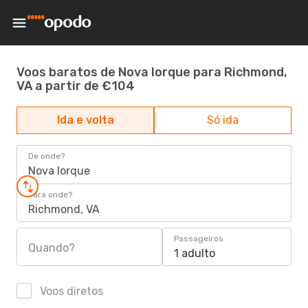
Voos baratos de Nova Iorque para Richmond,
VA a partir de €104
Ida e volta
Só ida
De onde?
Nova Iorque
Para onde?
Richmond, VA
Passageiros
Quando?
1 adulto
Voos diretos