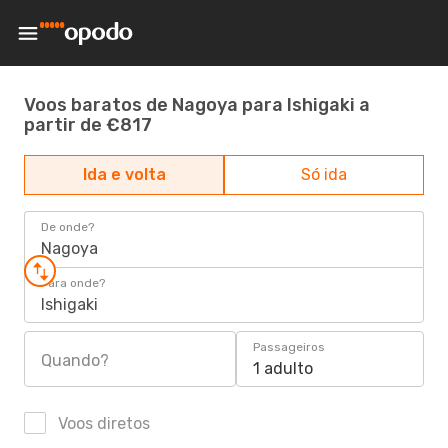
Voos baratos de Nagoya para Ishigaki a
partir de €817
Ida e volta
Só ida
De onde?
Nagoya
Para onde?
Ishigaki
Passageiros
Quando?
1 adulto
Voos diretos