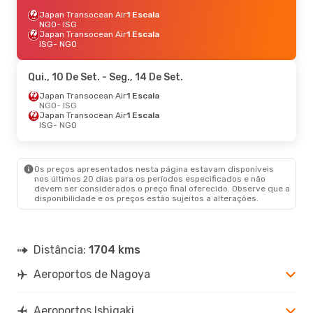
Japan Transocean Air
1 Escala
NGO
- ISG
Japan Transocean Air
1 Escala
ISG
- NGO
Qui., 10 De Set.
- Seg., 14 De Set.
Japan Transocean Air
1 Escala
NGO
- ISG
Japan Transocean Air
1 Escala
ISG
- NGO
Os preços apresentados nesta página estavam disponíveis
nos últimos 20 dias para os períodos especificados e não
devem ser considerados o preço final oferecido. Observe que a
disponibilidade e os preços estão sujeitos a alterações.
Distância:
1704 kms
Aeroportos de Nagoya
Aeroportos Ishigaki