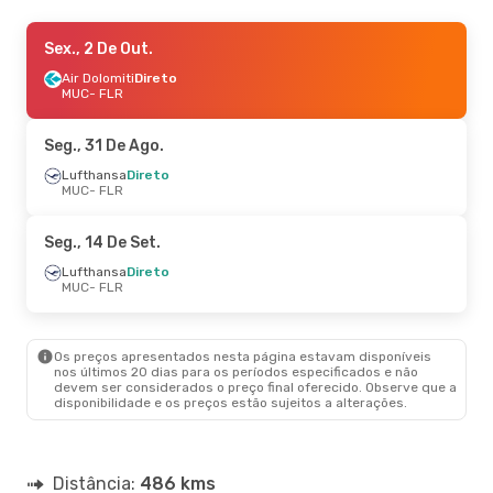
Ter., 22 De Set.
Sex., 2 De Out.
- Sáb., 26 De Set.
Lufthansa
Air Dolomiti
Direto
Direto
MUC
MUC
- FLR
- FLR
Lufthansa
1 Escala
FLR
- MUC
Seg., 31 De Ago.
Sex., 30 De Out.
Lufthansa
Direto
- Dom., 1 De Nov.
MUC
- FLR
Lufthansa
Direto
MUC
- FLR
Lufthansa
Direto
Seg., 14 De Set.
FLR
- MUC
Lufthansa
Direto
MUC
- FLR
Os preços apresentados nesta página estavam disponíveis
nos últimos 20 dias para os períodos especificados e não
devem ser considerados o preço final oferecido. Observe que a
disponibilidade e os preços estão sujeitos a alterações.
Distância:
486 kms