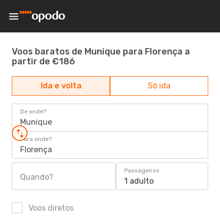
Voos baratos de Munique para Florença a
partir de €186
Ida e volta
Só ida
De onde?
Munique
Para onde?
Florença
Passageiros
Quando?
1 adulto
Voos diretos