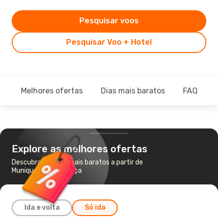
Pesquisar voos
Pesquisar Voo + Hotel
Melhores ofertas
Dias mais baratos
FAQ
Explore as melhores ofertas
Descubra os voos mais baratos a partir de
Munique para Florença
Ida e volta
Só ida