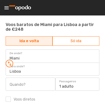
Voos baratos de Miami para Lisboa a partir
de €248
Ida e volta
Só ida
De onde?
Miami
Para onde?
Lisboa
Passageiros
Quando?
1 adulto
Voos diretos