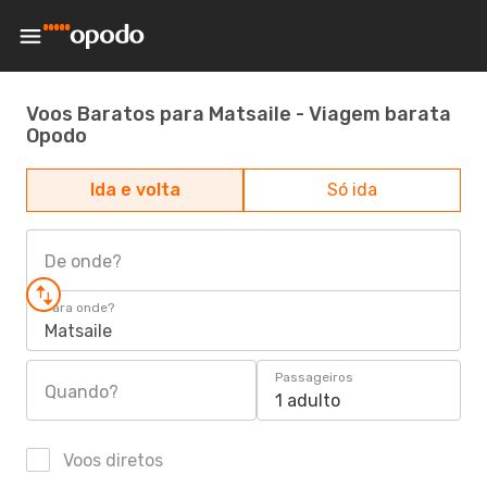
Voos Baratos para Matsaile - Viagem barata
Opodo
Ida e volta
Só ida
De onde?
Para onde?
Matsaile
Passageiros
Quando?
1 adulto
Voos diretos