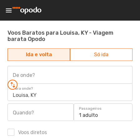
Voos Baratos para Louisa, KY - Viagem
barata Opodo
Ida e volta
Só ida
De onde?
Para onde?
Louisa, KY
Passageiros
Quando?
1 adulto
Voos diretos