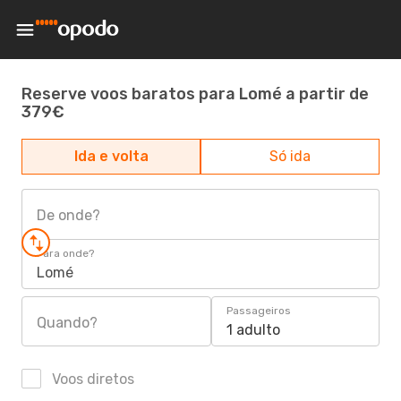
Reserve voos baratos para Lomé a partir de
379€
Ida e volta
Só ida
De onde?
Para onde?
Lomé
Passageiros
Quando?
1 adulto
Voos diretos