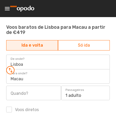
Voos baratos de Lisboa para Macau a partir
de €419
Ida e volta
Só ida
De onde?
Lisboa
Para onde?
Macau
Passageiros
Quando?
1 adulto
Voos diretos