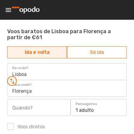
Voos baratos de Lisboa para Florença a
partir de €61
Ida e volta
Só ida
De onde?
Lisboa
Para onde?
Florença
Passageiros
Quando?
1 adulto
Voos diretos