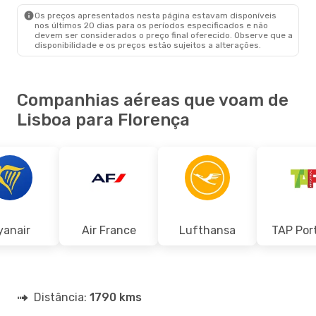
FLR
- LIS
Os preços apresentados nesta página estavam disponíveis
nos últimos 20 dias para os períodos especificados e não
devem ser considerados o preço final oferecido. Observe que a
disponibilidade e os preços estão sujeitos a alterações.
Companhias aéreas que voam de
Lisboa para Florença
yanair
Air France
Lufthansa
TAP Por
Distância:
1790 kms