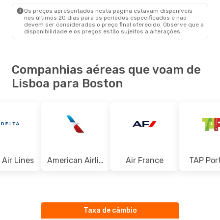
BOS
- LIS
Os preços apresentados nesta página estavam disponíveis
nos últimos 20 dias para os períodos especificados e não
devem ser considerados o preço final oferecido. Observe que a
disponibilidade e os preços estão sujeitos a alterações.
Companhias aéreas que voam de
Lisboa para Boston
 Air Lines
American Airlines
Air France
TAP Por
Taxa de câmbio