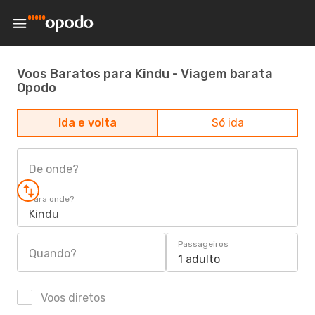
Voos Baratos para Kindu - Viagem barata
Opodo
Ida e volta
Só ida
De onde?
Para onde?
Kindu
Passageiros
Quando?
1 adulto
Voos diretos